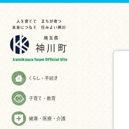
らし・手続き
育て・教育
康・医療・介護
業・事業者
光・文化・スポーツ
政情報
災情報
申請書ダウンロード
お知らせ
お知らせ
お知らせ
お知らせ
お知らせ
お知らせ
助成制度一覧
教育委員会
救急
入札・契約
観光スポット
町の紹介
ハザードマップ
お知らせ
生涯学習
検（健）診・人間ドック等助成・
農林商工業
特産品
施策・計画
防災
予防接種
届出と証明
子育てサイト
農業委員会事務局
文化・歴史
広報かみかわ
消防
健康づくり・相談
税金
妊娠・出産
雇用・労働
スポーツ
かみかわまちづくり通信
情報伝達手段
くらし・手続き
高齢者福祉
国民年金
子育て
まちづくり提案箱
Yahoo!防災速報アプリ
障がい者福祉
国民健康保険
施設情報
まちづくり懇話会
防災放送が聞きづらい世帯へは戸
子育て・教育
介護
別受信機を配布しています
ごみ・環境
手続き
マスコットキャラクター
食育の推進
弾道ミサイル落下時の行動につい
ペット・動物
ふるさと納税
て
健康・医療・介護
よくある質問(福祉・高齢者・介護
住まい・建築
情報公開
について)