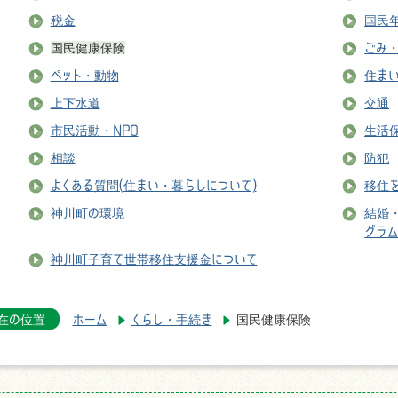
税金
国民
国民健康保険
ごみ
ペット・動物
住ま
上下水道
交通
市民活動・NPO
生活
相談
防犯
よくある質問(住まい・暮らしについて)
移住
神川町の環境
結婚
グラ
神川町子育て世帯移住支援金について
在の位置
ホーム
くらし・手続き
国民健康保険