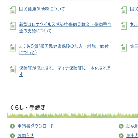
国民健康保険税について
国
新型コロナウイルス感染症傷病見舞金・傷病手当
セル
金の支給について
よくある質問(国民健康保険の加入・離脱・給付
第
について)
保険証が廃止され、マイナ保険証に一本化されま
す
くらし・手続き
申請書ダウンロード
助成
お知らせ
届出