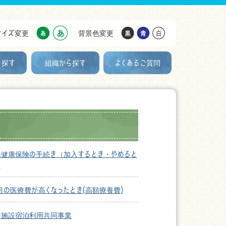
サイズ変更
背景色変更
を探す
組織から探す
よくあるご質問
民健康保険の手続き（加入するとき・やめると
）
月の医療費が高くなったとき(高額療養費)
養施設宿泊利用共同事業