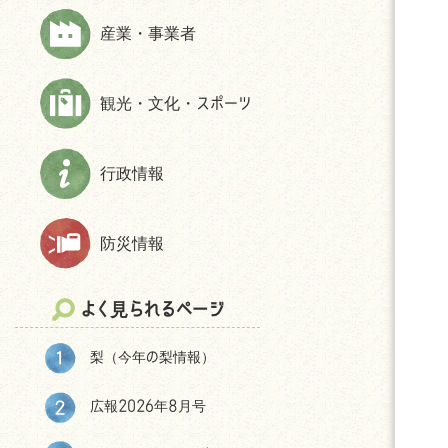
上下水道
財政状況等
ほんじょうネット～医療・介護・障
産業・事業者
交通
交通アクセス
害・地域資源情報管理システム～
市民活動・NPO
パブリック・コメント
観光・文化・スポーツ
生活保護
統計
相談
選挙
防犯
後援申請
行政情報
よくある質問(住まい・暮らしについ
て)
防災情報
移住をお考えの皆様へ
神川町の環境
よく見られるページ
結婚・妊娠・共育ての相談機会
提供・支援プログラム補助金
梨（今年の梨情報）
神川町子育て世帯移住支援金につ
いて
広報2026年8月号