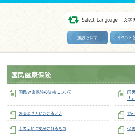
Select Language
文字
施設を探す
イベント
国民健康保険
国民健康保険の資格について
国
き
お医者さんにかかるとき
1か
そのほかに支給されるもの
保