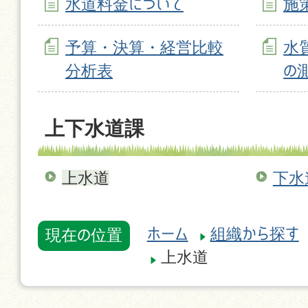
水道料金について
施
予算・決算・経営比較
水
分析表
の
上下水道課
上水道
下水
ホーム
組織から探す
現在の位置
上水道