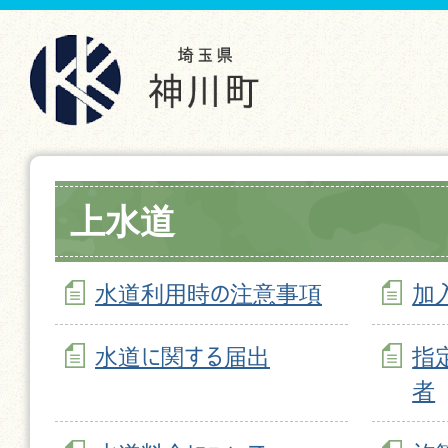
上水道
水道利用時の注意事項
加
水道に関する届出
指
者