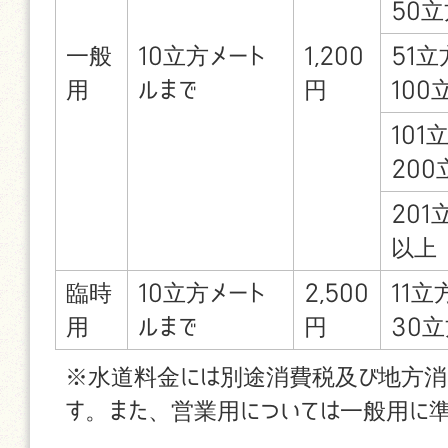
50立
一般
10立方メート
1,200
51立
用
ルまで
円
100
101
200
201
以上
臨時
10立方メート
2,500
11立
用
ルまで
円
30
※水道料金には別途消費税及び地方消
す。また、営業用については一般用に