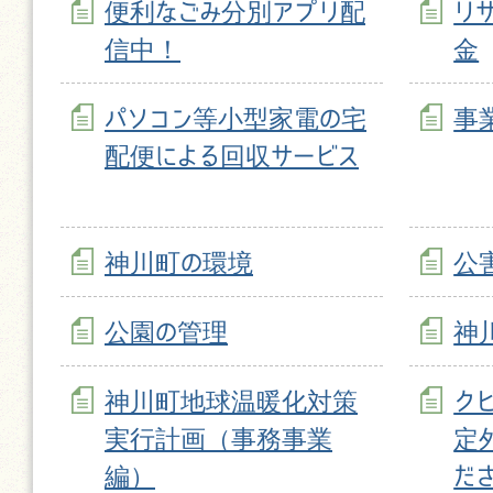
便利なごみ分別アプリ配
リ
信中！
金
パソコン等小型家電の宅
事
配便による回収サービス
神川町の環境
公
公園の管理
神
神川町地球温暖化対策
ク
実行計画（事務事業
定
編）
だ