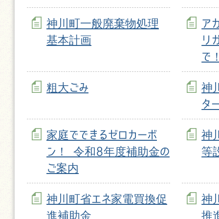
神川町一般廃棄物処理
ア
基本計画
リ
で
粗大ごみ
神
タ
家庭でできるゼロカーボ
神
ン！ 令和8年度補助金の
等
ご案内
神川町省エネ家電買換促
神
進補助金
推