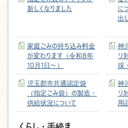
新しくなりました
に
出
家庭ごみの持ち込み料金
神
が変わります（令和8年
リ
10月1日〜）
採
児玉郡市共通認定袋
神
（指定ごみ袋）の製造・
リ
供給状況について
用
くらし・手続き