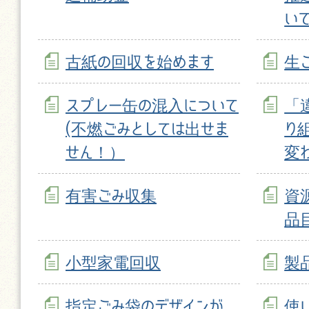
い
古紙の回収を始めます
生
スプレー缶の混入について
「
(不燃ごみとしては出せま
り
せん！）
変
有害ごみ収集
資
品
小型家電回収
製
指定ごみ袋のデザインが
使