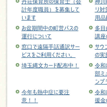
丹荘保育所の保育士（会
神川
計年度職員）を募集して
リ対
います
用品
お盆期間中の町営バスの
多目
運行について
講座
窓口で遠隔手話通訳サー
サウ
ビスをご利用ください。
の実
埼玉縄文カード配布中！
令和
部ミ
ンプ
今年も熱中症に要注
令和
意！！
援金