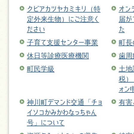
クビアカツヤカミキリ（特
オン
定外来生物）にご注意く
届が
ださい
た
子育て支援センター事業
町長
休日等診療医療機関
歯周
町民学級
土地
税）
ォン
神川町デマンド交通「チョ
有害
イソコかみかわなっちゃん
号」について