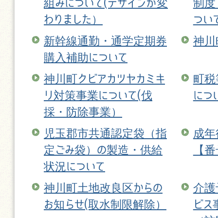
組みについて(デザインが変
制度
わりました）
つい
新幹線通勤・通学定期券
神川
購入補助について
神川町クビアカツヤカミキ
町税
リ対策事業について(伐
につ
採・防除事業）
児玉郡市共通認定袋（指
成年
定ごみ袋）の製造・供給
【番
状況について
神川町土地改良区からの
介護
お知らせ(取水制限解除）
ビス