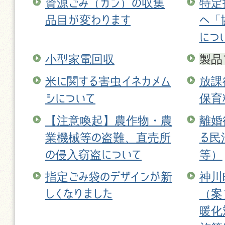
資源ごみ（カン）の収集
特定
品目が変わります
へ「
につ
小型家電回収
製品
米に関する害虫イネカメム
放課
シについて
保育
【注意喚起】農作物・農
離婚
業機械等の盗難、直売所
る民
の侵入窃盗について
等）
指定ごみ袋のデザインが新
神川
しくなりました
（案
暖化