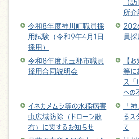
（訪
所介
令和8年度神川町職員採
20
用試験（令和9年4月1日
員採
採用）
令和8年度児玉郡市職員
【お
採用合同説明会
等に
ス「
への
イネカメムシ等の水稲病害
「神
虫広域防除（ドローン散
るス
布）に関するお知らせ
て