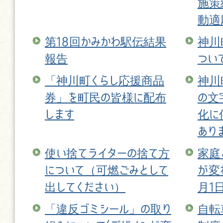
施策
動適
第18回かみかわ駅伝結果
神川
報告
つい
「神川町くらし応援商品
神川
券」を町民の皆様に配布
の文
します
化に
あり
使い捨てライターの捨て方
家庭
について（可燃ごみとして
が変
出してください）
月1
「違反ゴミシール」の取り
自転