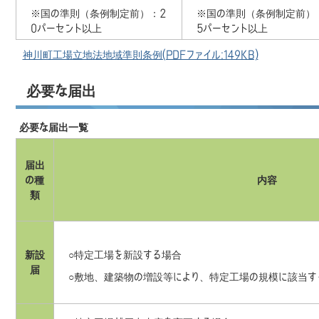
※国の準則（条例制定前）：2
※国の準則（条例制定前）
0パーセント以上
5パーセント以上
神川町工場立地法地域準則条例(PDFファイル:149KB)
必要な届出
必要な届出一覧
届出
の種
内容
類
新設
○特定工場を新設する場合
届
○敷地、建築物の増設等により、特定工場の規模に該当す