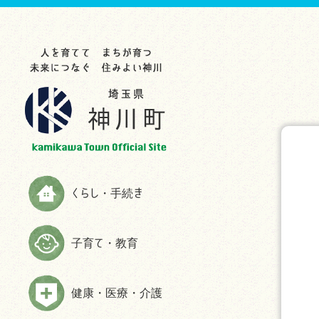
らし・手続き
育て・教育
康・医療・介護
業・事業者
光・文化・スポーツ
政情報
災情報
申請書ダウンロード
お知らせ
お知らせ
お知らせ
お知らせ
お知らせ
お知らせ
助成制度一覧
教育委員会
救急
入札・契約
観光スポット
町の紹介
ハザードマップ
お知らせ
生涯学習
検（健）診・人間ドック等助成・
農林商工業
特産品
施策・計画
防災
予防接種
届出と証明
子育てサイト
農業委員会事務局
文化・歴史
広報かみかわ
消防
健康づくり・相談
税金
妊娠・出産
雇用・労働
スポーツ
かみかわまちづくり通信
情報伝達手段
くらし・手続き
高齢者福祉
国民年金
子育て
まちづくり提案箱
Yahoo!防災速報アプリ
障がい者福祉
国民健康保険
施設情報
まちづくり懇話会
防災放送が聞きづらい世帯へは戸
子育て・教育
介護
別受信機を配布しています
ごみ・環境
手続き
マスコットキャラクター
食育の推進
弾道ミサイル落下時の行動につい
ペット・動物
ふるさと納税
て
健康・医療・介護
よくある質問(福祉・高齢者・介護
住まい・建築
情報公開
について)