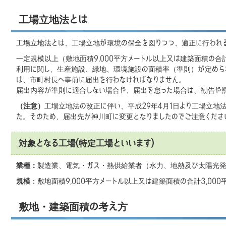
工場立地法とは
工場立地法とは、工場立地が環境の保全を図りつつ、適正に行われ
一定規模以上（敷地面積9,000平方メートル以上又は建築面積の合計
利用に関し、生産施設、緑地、環境施設の面積率（準則）が定めら
は、市町村長へ事前に届出を行わなければなりません。
届出内容が準則に適合しない場合や、届出を怠った場合は、勧告や
（注意）
工場立地法の改正に伴い、平成29年4月1日より工場立地
た。そのため、届出先が神川町に変更となりましたのでご注意くださ
対象となる工場(特定工場といいます)
業種：
製造業、電気・ガス・熱供給業者（水力、地熱及び太陽光発
規模
：敷地面積9,000平方メートル以上又は建築面積の合計3,000
敷地・建築面積の考え方