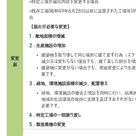
○特定工場が届出内容を変更する場合
○既存工場(昭和49年6月28日以前に設置された工場等
合
【届出が必要な変更】
1．敷地面積の増減
2．生産施設の増加
建築物を取り壊して同じ場所に建て直す行為（スク
変更
減少又は変わらない場合でも、建て直した部分を増
届
建築物に変更がない場合でも、用途変更により生
要です。
3．緑地、環境施設面積の減少、配置替え
緑地、環境施設の撤去と増設を同時に行い、結果
地域の生活環境の保持に支障を及ぼすおそれがない
必要です。
4．特定工場の一部譲り渡し
5．製造業種の変更