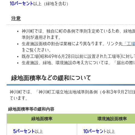
10パーセント
以上（緑地を含む）
注意
神川町では、独自に町の条例で準則を定めているため、緑地
準則が適用されます。
生産施設面積の割合は業種により異なります。リンク先
「工
をご覧ください。
既存工場(昭和49年6月28日以前に設置された工場等)に対
生産施設、緑地、環境施設の考え方については、「届出の際
緑地面積率などの緩和について
神川町では、「神川町工場立地法地域準則条例（令和3年9月21日
ています。
緑地面積率等の緩和内容
緑地面積率
環境施設面積率
5パーセント
以上
10パーセン
ト以上