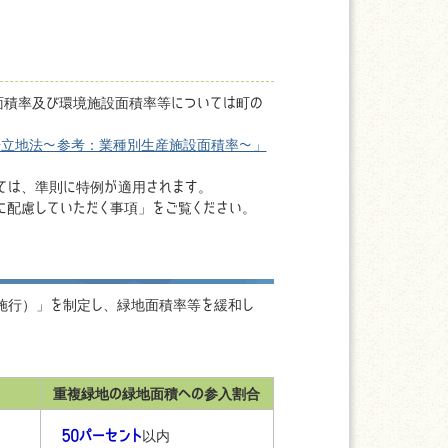
面積率及び環境施設面積率等については町の
場立地法〜参考：業種別生産施設面積率〜」
しては、準則に特例が適用されます。
に配慮していただく事項」をご覧ください。
施行）」を制定し、緑地面積率等を緩和し
重複緑地の緑地面積への参入割合
50パーセント
以内