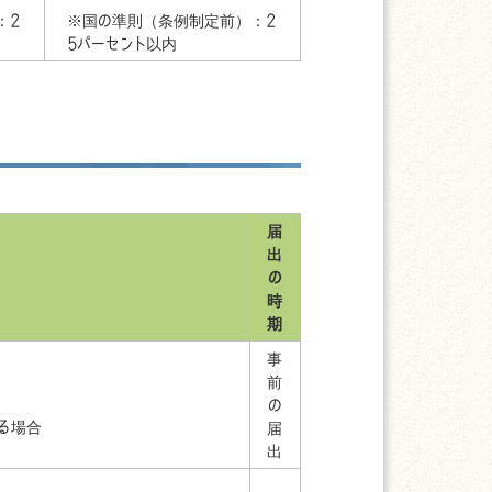
：2
※国の準則（条例制定前）：2
5パーセント以内
届
出
の
時
期
事
前
の
る場合
届
出