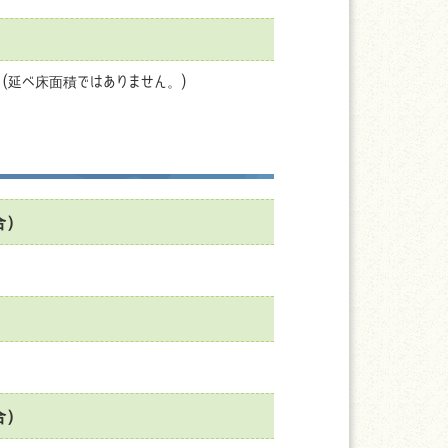
(延べ床面積ではありません。)
合）
合）