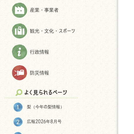
上下水道
財政状況等
ほんじょうネット～医療・介護・障
産業・事業者
交通
交通アクセス
害・地域資源情報管理システム～
市民活動・NPO
パブリック・コメント
観光・文化・スポーツ
生活保護
統計
相談
選挙
防犯
後援申請
行政情報
よくある質問(住まい・暮らしについ
て)
防災情報
移住をお考えの皆様へ
神川町の環境
よく見られるページ
結婚・妊娠・共育ての相談機会
提供・支援プログラム補助金
梨（今年の梨情報）
神川町子育て世帯移住支援金につ
いて
広報2026年8月号