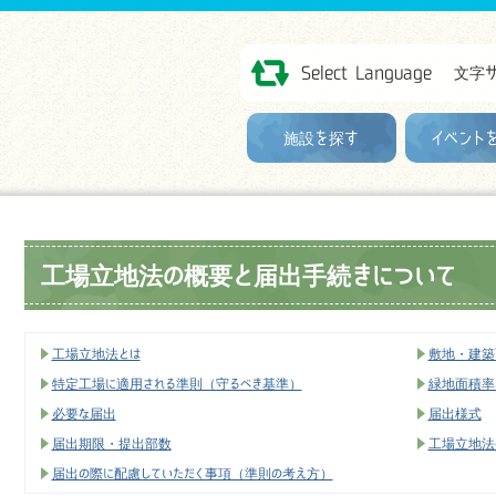
Select Language
文字
施設を探す
イベント
工場立地法の概要と届出手続きについて
工場立地法とは
敷地・建築
特定工場に適用される準則（守るべき基準）
緑地面積率
必要な届出
届出様式
届出期限・提出部数
工場立地法
届出の際に配慮していただく事項（準則の考え方）