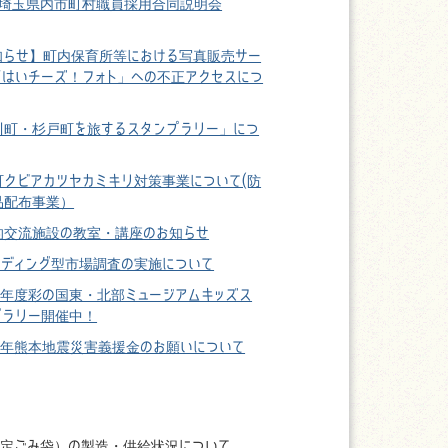
26埼玉県内市町村職員採用合同説明会
知らせ】町内保育所等における写真販売サー
「はいチーズ！フォト」への不正アクセスにつ
川町・杉戸町を旅するスタンプラリー」につ
町クビアカツヤカミキリ対策事業について(防
品配布事業）
的交流施設の教室・講座のお知らせ
ンディング型市場調査の実施について
8年度彩の国東・北部ミュージアムキッズス
プラリー開催中！
8年熊本地震災害義援金のお願いについて
定ごみ袋）の製造・供給状況について