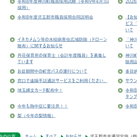
令和8年度神川町職員採用試験（令和9年4月1日
20
採用）
令和8年度児玉郡市職員採用合同説明会
【お
ビス
いて
イネカメムシ等の水稲病害虫広域防除（ドローン
「神
散布）に関するお知らせ
いて
丹荘保育所の保育士（会計年度職員）を募集し
神川
ています
除用
お盆期間中の町営バスの運行について
多目
窓口で遠隔手話通訳サービスをご利用ください。
サウ
埼玉縄文カード配布中！
令和
タン
今年も熱中症に要注意！！
令和
梨（今年の梨情報）
在の位置
ホーム
すべて
お知らせ
児玉郡市共通認定袋（指