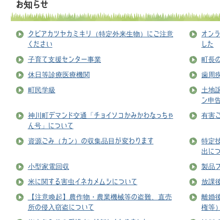
お知らせ
クビアカツヤカミキリ（特定外来生物）にご注意
オン
ください
した
子育て支援センター事業
町長
休日等診療医療機関
歯周
町民学級
土地
ン申
神川町デマンド交通「チョイソコかみかわなっちゃ
有害
ん号」について
資源ごみ（カン）の収集品目が変わります
特定
出に
小型家電回収
製品
米に関する害虫イネカメムシについて
放課
【注意喚起】農作物・農業機械等の盗難、直売
離婚
所の侵入窃盗について
権等