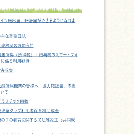
ライン転出届、転居届ができるようになりま
の主な業務日誌
疾患検診のお知らせ
譲渡所得（所得税）・贈与税のスマートフォ
告に係る利用勧奨
ごみ収集
技能所属機関の皆様へ「協力確認書」の提
ついて
プラスチック回収
後児童クラブ利用者保育料助成金
後の子の養育に関する民法等改正（共同親
）