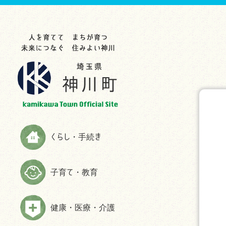
らし・手続き
育て・教育
康・医療・介護
業・事業者
光・文化・スポーツ
政情報
災情報
申請書ダウンロード
お知らせ
お知らせ
お知らせ
お知らせ
お知らせ
お知らせ
助成制度一覧
教育委員会
救急
入札・契約
観光スポット
町の紹介
ハザードマップ
お知らせ
生涯学習
検（健）診・人間ドック等助成・
農林商工業
特産品
施策・計画
防災
予防接種
届出と証明
子育てサイト
農業委員会事務局
文化・歴史
広報かみかわ
消防
健康づくり・相談
税金
妊娠・出産
雇用・労働
スポーツ
かみかわまちづくり通信
情報伝達手段
くらし・手続き
高齢者福祉
国民年金
子育て
まちづくり提案箱
Yahoo!防災速報アプリ
障がい者福祉
国民健康保険
施設情報
まちづくり懇話会
防災放送が聞きづらい世帯へは戸
子育て・教育
介護
別受信機を配布しています
ごみ・環境
手続き
マスコットキャラクター
食育の推進
弾道ミサイル落下時の行動につい
ペット・動物
ふるさと納税
て
健康・医療・介護
よくある質問(福祉・高齢者・介護
住まい・建築
情報公開
について)