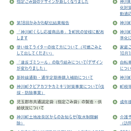
指定ごみ袋のデザインが新しくなりました
神川
化対
動適
第18回かみかわ駅伝結果報告
神川
「神川町くらし応援商品券」を町民の皆様に配布
神川
します
準化
使い捨てライターの捨て方について（可燃ごみと
家庭
して出してください）
10月
「違反ゴミシール」の取り組みについて(デザイン
自転
が変わりました）
につ
新幹線通勤・通学定期券購入補助について
神川
神川町クビアカツヤカミキリ対策事業について(伐
町税
採・防除事業）
児玉郡市共通認定袋（指定ごみ袋）の製造・供
成年
給状況について
神川町土地改良区からのお知らせ(取水制限解
介護
除）
（訪