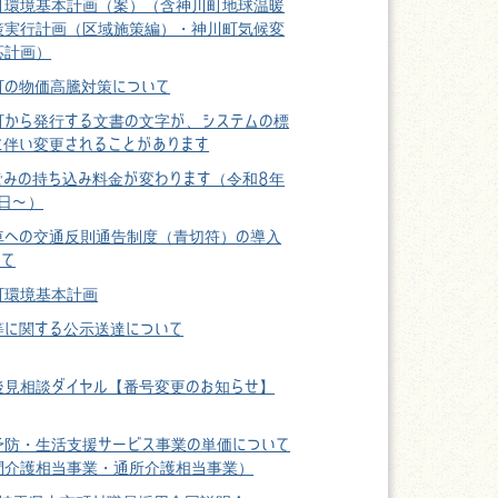
町環境基本計画（案）（含神川町地球温暖
策実行計画（区域施策編）・神川町気候変
応計画）
町の物価高騰対策について
町から発行する文書の文字が、システムの標
に伴い変更されることがあります
ごみの持ち込み料金が変わります（令和8年
1日〜）
車への交通反則通告制度（青切符）の導入
いて
町環境基本計画
等に関する公示送達について
後見相談ダイヤル【番号変更のお知らせ】
予防・生活支援サービス事業の単価について
問介護相当事業・通所介護相当事業）