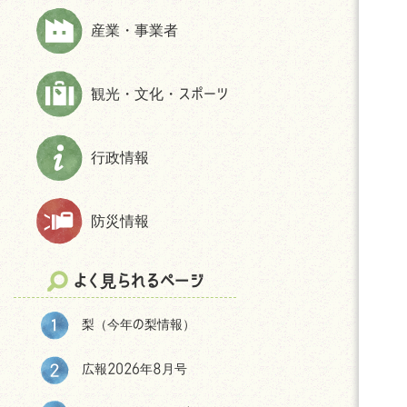
上下水道
財政状況等
ほんじょうネット～医療・介護・障
産業・事業者
交通
交通アクセス
害・地域資源情報管理システム～
市民活動・NPO
パブリック・コメント
観光・文化・スポーツ
生活保護
統計
相談
選挙
防犯
後援申請
行政情報
よくある質問(住まい・暮らしについ
て)
防災情報
移住をお考えの皆様へ
神川町の環境
よく見られるページ
結婚・妊娠・共育ての相談機会
提供・支援プログラム補助金
梨（今年の梨情報）
神川町子育て世帯移住支援金につ
いて
広報2026年8月号