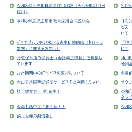
令和8年度神川町職員採用試験（令和9年4月1日
20
採用）
令和8年度児玉郡市職員採用合同説明会
【お
ビス
いて
イネカメムシ等の水稲病害虫広域防除（ドローン
「神
散布）に関するお知らせ
いて
丹荘保育所の保育士（会計年度職員）を募集し
神川
ています
除用
お盆期間中の町営バスの運行について
多目
窓口で遠隔手話通訳サービスをご利用ください。
サウ
埼玉縄文カード配布中！
令和
タン
今年も熱中症に要注意！！
令和
梨（今年の梨情報）