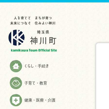
らし・手続き
育て・教育
康・医療・介護
業・事業者
光・文化・スポーツ
政情報
災情報
申請書ダウンロード
お知らせ
お知らせ
お知らせ
お知らせ
お知らせ
お知らせ
助成制度一覧
教育委員会
救急
入札・契約
観光スポット
町の紹介
ハザードマップ
お知らせ
生涯学習
検（健）診・人間ドック等助成・
農林商工業
特産品
施策・計画
防災
予防接種
届出と証明
子育てサイト
農業委員会事務局
文化・歴史
広報かみかわ
消防
健康づくり・相談
税金
妊娠・出産
雇用・労働
スポーツ
かみかわまちづくり通信
情報伝達手段
くらし・手続き
高齢者福祉
国民年金
子育て
まちづくり提案箱
Yahoo!防災速報アプリ
障がい者福祉
国民健康保険
施設情報
まちづくり懇話会
防災放送が聞きづらい世帯へは戸
子育て・教育
介護
別受信機を配布しています
ごみ・環境
手続き
マスコットキャラクター
食育の推進
弾道ミサイル落下時の行動につい
ペット・動物
ふるさと納税
て
健康・医療・介護
よくある質問(福祉・高齢者・介護
住まい・建築
情報公開
について)