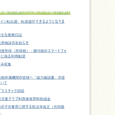
ライン転出届、転居届ができるようになりま
の主な業務日誌
疾患検診のお知らせ
譲渡所得（所得税）・贈与税のスマートフォ
告に係る利用勧奨
ごみ収集
技能所属機関の皆様へ「協力確認書」の提
ついて
プラスチック回収
後児童クラブ利用者保育料助成金
後の子の養育に関する民法等改正（共同親
）