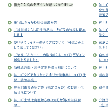
指定ごみ袋のデザインが新しくなりました
神川
化対
動適
第18回かみかわ駅伝結果報告
神川
「神川町くらし応援商品券」を町民の皆様に配布
神川
します
準化
使い捨てライターの捨て方について（可燃ごみと
家庭
して出してください）
10月
「違反ゴミシール」の取り組みについて(デザイン
自転
が変わりました）
につ
新幹線通勤・通学定期券購入補助について
神川
神川町クビアカツヤカミキリ対策事業について(伐
町税
採・防除事業）
児玉郡市共通認定袋（指定ごみ袋）の製造・供
成年
給状況について
神川町土地改良区からのお知らせ(取水制限解
介護
除）
（訪