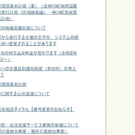
町環境基本計画（案）（含神川町地球温暖
策実行計画（区域施策編）・神川町気候変
応計画）
町の物価高騰対策について
町から発行する文書の文字が、システムの標
に伴い変更されることがあります
ごみの持ち込み料金が変わります（令和8年
1日〜）
車への交通反則通告制度（青切符）の導入
いて
町環境基本計画
等に関する公示送達について
後見相談ダイヤル【番号変更のお知らせ】
予防・生活支援サービス事業の単価について
問介護相当事業・通所介護相当事業）