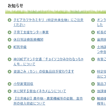
お知らせ
クビアカツヤカミキリ（特定外来生物）にご注意
オン
ください
した
子育て支援センター事業
町長
休日等診療医療機関
歯周
町民学級
土地
ン申
神川町デマンド交通「チョイソコかみかわなっちゃ
有害
ん号」について
資源ごみ（カン）の収集品目が変わります
特定
出に
小型家電回収
製品
米に関する害虫イネカメムシについて
放課
【注意喚起】農作物・農業機械等の盗難、直売
離婚
所の侵入窃盗について
権等