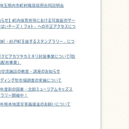
26埼玉県内市町村職員採用合同説明会
知らせ】町内保育所等における写真販売サー
「はいチーズ！フォト」への不正アクセスにつ
川町・杉戸町を旅するスタンプラリー」につ
町クビアカツヤカミキリ対策事業について(防
品配布事業）
的交流施設の教室・講座のお知らせ
ンディング型市場調査の実施について
8年度彩の国東・北部ミュージアムキッズス
プラリー開催中！
8年熊本地震災害義援金のお願いについて