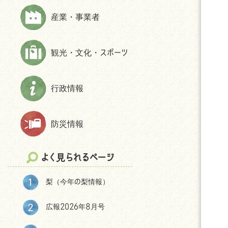
上下水道
財政状況等
ほんじょうネット～医療・介護・障
産業・事業者
交通
交通アクセス
害・地域資源情報管理システム～
市民活動・NPO
パブリック・コメント
観光・文化・スポーツ
生活保護
統計
相談
選挙
防犯
後援申請
行政情報
よくある質問(住まい・暮らしについ
て)
防災情報
移住をお考えの皆様へ
神川町の環境
よく見られるページ
結婚・妊娠・共育ての相談機会
提供・支援プログラム補助金
梨（今年の梨情報）
神川町子育て世帯移住支援金につ
いて
広報2026年8月号