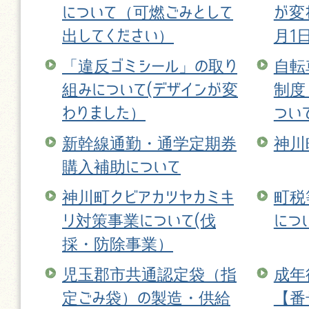
について（可燃ごみとして
が変
出してください）
月1
「違反ゴミシール」の取り
自転
組みについて(デザインが変
制度
わりました）
つい
新幹線通勤・通学定期券
神川
購入補助について
神川町クビアカツヤカミキ
町税
リ対策事業について(伐
につ
採・防除事業）
児玉郡市共通認定袋（指
成年
定ごみ袋）の製造・供給
【番