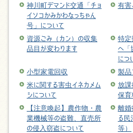
神川町デマンド交通「チョ
有害
イソコかみかわなっちゃん
号」について
資源ごみ（カン）の収集
特定
品目が変わります
へ「
につ
小型家電回収
製品
米に関する害虫イネカメム
放課
シについて
保育
【注意喚起】農作物・農
離婚
業機械等の盗難、直売所
る民
の侵入窃盗について
等）