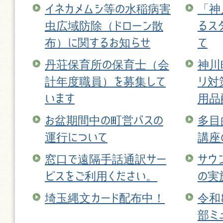
イネカメムシ等の水稲病害
「神
虫広域防除（ドローン散
るス
布）に関するお知らせ
て
丹荘保育所の保育士（会
神川
計年度職員）を募集して
リ対
います
用品
お盆期間中の町営バスの
多目
運行について
講座
窓口で遠隔手話通訳サー
サウ
ビスをご利用ください。
の実
埼玉縄文カード配布中！
令和
部ミ