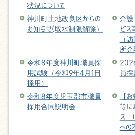
状況について
神川町土地改良区からの
介護
お知らせ(取水制限解除）
ビス
（訪
所介
令和8年度神川町職員採
20
用試験（令和9年4月1日
員採
採用）
令和8年度児玉郡市職員
【お
採用合同説明会
等に
ス「
への