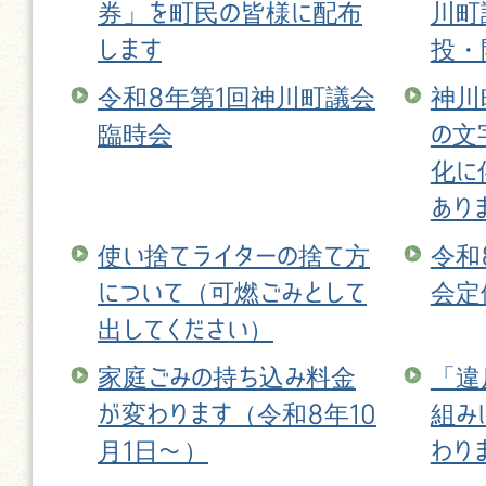
券」を町民の皆様に配布
川町
します
投・
令和8年第1回神川町議会
神川
臨時会
の文
化に
あり
使い捨てライターの捨て方
令和
について（可燃ごみとして
会定
出してください）
家庭ごみの持ち込み料金
「違
が変わります（令和8年10
組み
月1日〜）
わり