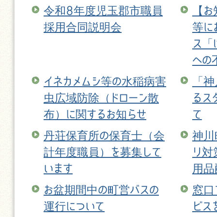
令和8年度児玉郡市職員
【お
採用合同説明会
等に
ス「
への
イネカメムシ等の水稲病害
「神
虫広域防除（ドローン散
るス
布）に関するお知らせ
て
丹荘保育所の保育士（会
神川
計年度職員）を募集して
リ対
います
用品
お盆期間中の町営バスの
窓口
運行について
ビス