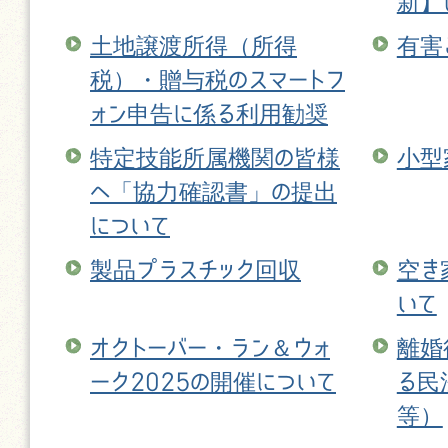
新】
土地譲渡所得（所得
有害
税）・贈与税のスマートフ
ォン申告に係る利用勧奨
特定技能所属機関の皆様
小型
へ「協力確認書」の提出
について
製品プラスチック回収
空き
いて
オクトーバー・ラン＆ウォ
離婚
ーク2025の開催について
る民
等）