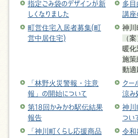
指定ごみ袋のデザインが新
多目
しくなりました
講座
町営住宅入居者募集(町
神川
営中居住宅)
（案
暖化
施策
動適
「林野火災警報・注意
クー
報」の開始について
涼み
第18回かみかわ駅伝結果
神川
報告
つい
「神川町くらし応援商品
令和