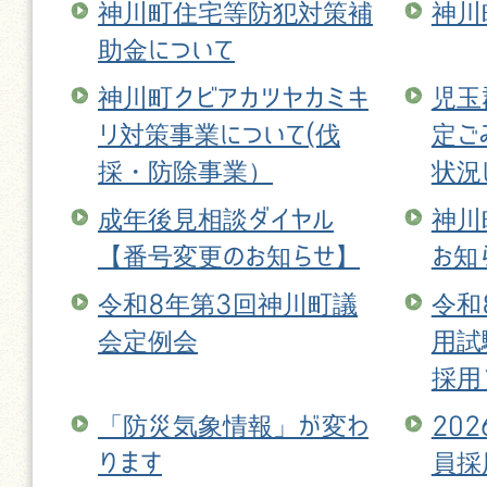
神川町住宅等防犯対策補
神川
助金について
神川町クビアカツヤカミキ
児玉
リ対策事業について(伐
定ご
採・防除事業）
状況
成年後見相談ダイヤル
神川
【番号変更のお知らせ】
お知
令和8年第3回神川町議
令和
会定例会
用試
採用
「防災気象情報」が変わ
20
ります
員採