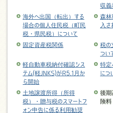
収義
海外へ出国（転出）する
森林
場合の個人住民税（町民
入さ
税・県民税）について
固定資産税関係
税の
つい
軽自動車税納付確認シス
特定
テム(軽JNKS)がR5.1月か
につ
ら開始
土地譲渡所得（所得
後期
税）・贈与税のスマートフ
険料
ォン申告に係る利用勧奨