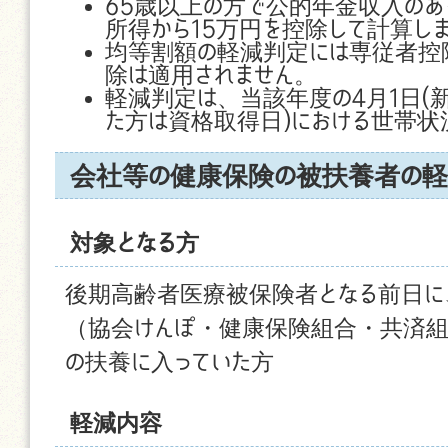
65歳以上の方で公的年金収入のあ
所得から15万円を控除して計算し
均等割額の軽減判定には専従者控
除は適用されません。
軽減判定は、当該年度の4月1日(
た方は資格取得日)における世帯状
会社等の健康保険の被扶養者の軽
対象となる方
後期高齢者医療被保険者となる前日に
（協会けんぽ・健康保険組合・共済組
の扶養に入っていた方
軽減内容