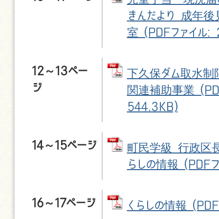
きんだより 成年後
室 (PDFファイル: 2
12～13ペー
下久保ダム取水制限
ジ
関連補助事業 (PD
544.3KB)
14～15ページ
町民学級 行政区長
らしの情報 (PDFファ
16～17ページ
くらしの情報 (PDFフ