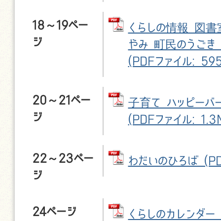
18～19ペー
くらしの情報 図書
ジ
やみ 町民のうごき
(PDFファイル: 595
20～21ペー
子育て ハッピーバ
ジ
(PDFファイル: 1.3
22～23ペー
わだいのひろば (PD
ジ
24ページ
くらしのカレンダー (