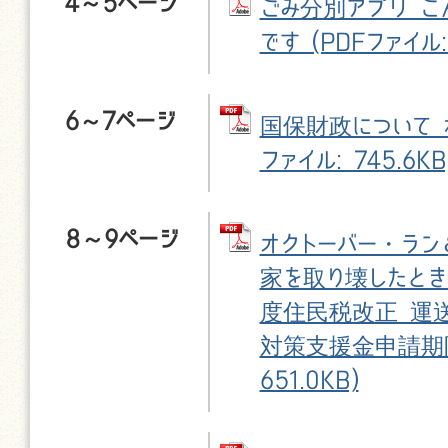
4～5ページ
ごみ分別アプリ こ
です (PDFファイル: 
6～7ページ
国保財政について ね
ファイル: 745.6KB
8～9ページ
オクトーバー・ラン
家を取り壊したとき
度住民税改正 運
対策支援金申請期限 
651.0KB)