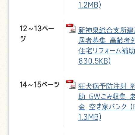
1.2MB)
12～13ペー
新神泉総合支所建
ジ
居者募集 高齢者
住宅リフォーム補助 
830.5KB)
14～15ページ
狂犬病予防注射 
助 GWごみ収集 
金 空き家バンク (P
1.3MB)