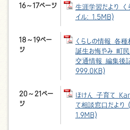
16～17ページ
生涯学習だより くら
イル: 1.5MB)
18～19ペー
くらしの情報 各種
ジ
誕生お悔やみ 町民
交通情報 編集後記 
999.0KB)
20～21ペー
ほけん 子育て Ka
ジ
て相談窓口だより (
1.9MB)