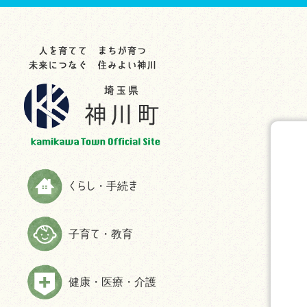
らし・手続き
育て・教育
康・医療・介護
業・事業者
光・文化・スポーツ
政情報
災情報
申請書ダウンロード
お知らせ
お知らせ
お知らせ
お知らせ
お知らせ
お知らせ
助成制度一覧
教育委員会
救急
入札・契約
観光スポット
町の紹介
ハザードマップ
お知らせ
生涯学習
検（健）診・人間ドック等助成・
農林商工業
特産品
施策・計画
防災
予防接種
届出と証明
子育てサイト
農業委員会事務局
文化・歴史
広報かみかわ
消防
健康づくり・相談
税金
妊娠・出産
雇用・労働
スポーツ
かみかわまちづくり通信
情報伝達手段
くらし・手続き
高齢者福祉
国民年金
子育て
まちづくり提案箱
Yahoo!防災速報アプリ
障がい者福祉
国民健康保険
施設情報
まちづくり懇話会
防災放送が聞きづらい世帯へは戸
子育て・教育
介護
別受信機を配布しています
ごみ・環境
手続き
マスコットキャラクター
食育の推進
弾道ミサイル落下時の行動につい
ペット・動物
ふるさと納税
て
健康・医療・介護
よくある質問(福祉・高齢者・介護
住まい・建築
情報公開
について)