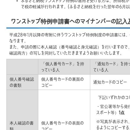
ふるさと納税ワンストップ特例の適用を受ける方は、所得税か
で税の軽減が行われます。(ふるさと納税を行った翌年の6月
ワンストップ特例申請書へのマイナンバーの記入
平成28年1月以降の寄附に伴うワンストップ特例制度の申請書には
なります。
また、申請の際に本人確認（番号確認と身元確認）を行いますので
確認両方）の写しを同封していただきますようお願いいたします。
「個人番号カード」を持
「通知カード」を持
っている人
ている人
個人番号確認
個人番号カードの裏面の
通知カードのコピー
の書類
コピー
下記いずれかのコ
・官公署等から発
スポート等）
1点
※写真が表示され
本人確認の書
個人番号カードの表面の
るようにコピーす
類
コピー