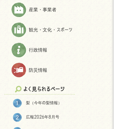
上下水道
財政状況等
ほんじょうネット～医療・介護・障
産業・事業者
交通
交通アクセス
害・地域資源情報管理システム～
市民活動・NPO
パブリック・コメント
観光・文化・スポーツ
生活保護
統計
相談
選挙
防犯
後援申請
行政情報
よくある質問(住まい・暮らしについ
て)
防災情報
移住をお考えの皆様へ
神川町の環境
よく見られるページ
結婚・妊娠・共育ての相談機会
提供・支援プログラム補助金
梨（今年の梨情報）
神川町子育て世帯移住支援金につ
いて
広報2026年8月号