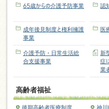
65歳からの介護予防事業
認
成年後見制度と権利擁護
医
事業
介護予防・日常生活総
新
合支援事業
症
業
高齢者福祉
後期高齢者医療制度
神川