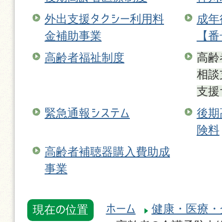
外出支援タクシー利用料
成年
金補助事業
【番
高齢者福祉制度
高齢
相談
支援
緊急通報システム
後期
険料
高齢者補聴器購入費助成
事業
ホーム
健康・医療・
現在の位置