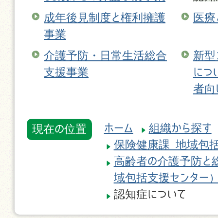
成年後見制度と権利擁護
医療
事業
介護予防・日常生活総合
新型
支援事業
につ
者向
ホーム
組織から探す
現在の位置
保険健康課 地域包
高齢者の介護予防と
域包括支援センター
認知症について