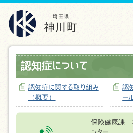
認知症について
認知症に関する取り組み
認
（概要）
ー
保険健康課 
ンター