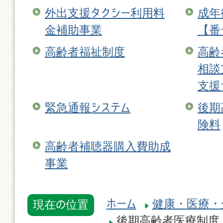
外出支援タクシー利用料
成年
金補助事業
【番
高齢者福祉制度
高齢
相談
支援
緊急通報システム
後期
険料
高齢者補聴器購入費助成
事業
ホーム
健康・医療・
現在の位置
後期高齢者医療制度