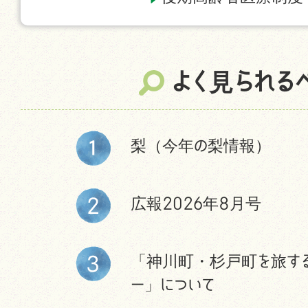
よく見られる
梨（今年の梨情報）
広報2026年8月号
「神川町・杉戸町を旅す
ー」について