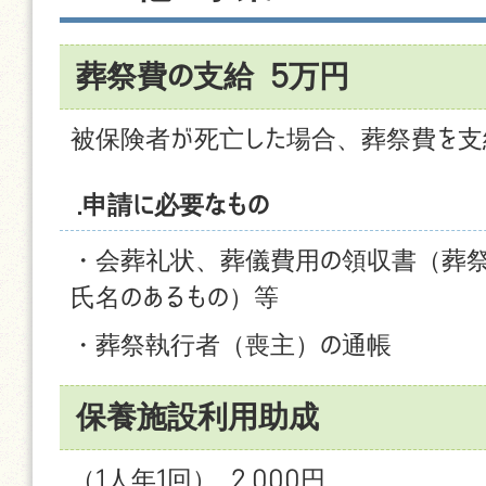
葬祭費の支給 5万円
被保険者が死亡した場合、葬祭費を支
.申請に必要なもの
・会葬礼状、葬儀費用の領収書（葬
氏名のあるもの）等
・葬祭執行者（喪主）の通帳
保養施設利用助成
（1人年1回） 2,000円