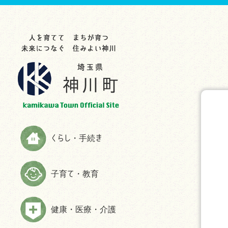
らし・手続き
育て・教育
康・医療・介護
業・事業者
光・文化・スポーツ
政情報
災情報
申請書ダウンロード
お知らせ
お知らせ
お知らせ
お知らせ
お知らせ
お知らせ
助成制度一覧
教育委員会
救急
入札・契約
観光スポット
町の紹介
ハザードマップ
お知らせ
生涯学習
検（健）診・人間ドック等助成・
農林商工業
特産品
施策・計画
防災
予防接種
届出と証明
子育てサイト
農業委員会事務局
文化・歴史
広報かみかわ
消防
健康づくり・相談
税金
妊娠・出産
雇用・労働
スポーツ
かみかわまちづくり通信
情報伝達手段
くらし・手続き
高齢者福祉
国民年金
子育て
まちづくり提案箱
Yahoo!防災速報アプリ
障がい者福祉
国民健康保険
施設情報
まちづくり懇話会
防災放送が聞きづらい世帯へは戸
子育て・教育
介護
別受信機を配布しています
ごみ・環境
手続き
マスコットキャラクター
食育の推進
弾道ミサイル落下時の行動につい
ペット・動物
ふるさと納税
て
健康・医療・介護
よくある質問(福祉・高齢者・介護
住まい・建築
情報公開
について)