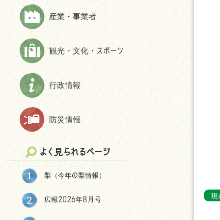
上下水道
財政状況等
ほんじょうネット～医療・介護・障
産業・事業者
交通
交通アクセス
害・地域資源情報管理システム～
市民活動・NPO
パブリック・コメント
観光・文化・スポーツ
生活保護
統計
相談
選挙
防犯
後援申請
行政情報
よくある質問(住まい・暮らしについ
て)
防災情報
移住をお考えの皆様へ
神川町の環境
よく見られるページ
結婚・妊娠・共育ての相談機会
提供・支援プログラム補助金
梨（今年の梨情報）
神川町子育て世帯移住支援金につ
現
いて
広報2026年8月号