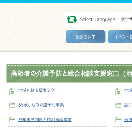
Select Language
文字
施設を探す
イベント
高齢者の介護予防と総合相談支援窓口（地
地域包括支援センター
地
65歳からの介護予防事業
認
成年後見制度と権利擁護事業
医