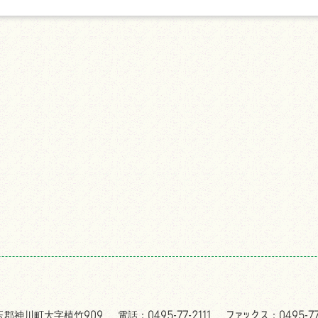
児玉郡神川町大字植竹909
電話：0495-77-2111
ファックス：0495-77