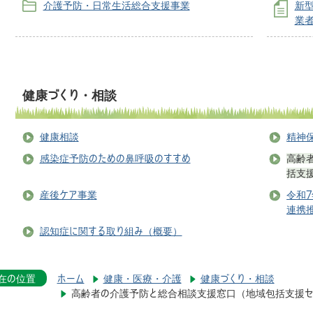
介護予防・日常生活総合支援事業
新
業
健康づくり・相談
健康相談
精神
感染症予防のための鼻呼吸のすすめ
高齢
括支
産後ケア事業
令和
連携
認知症に関する取り組み（概要）
在の位置
ホーム
健康・医療・介護
健康づくり・相談
高齢者の介護予防と総合相談支援窓口（地域包括支援セ