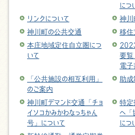
につ
リンクについて
神川
神川町の公共交通
移住
本庄地域定住自立圏につ
20
いて
要覧
電子
「公共施設の相互利用」
助成
のご案内
神川町デマンド交通「チョ
特定
イソコかみかわなっちゃん
へ「
号」について
につ