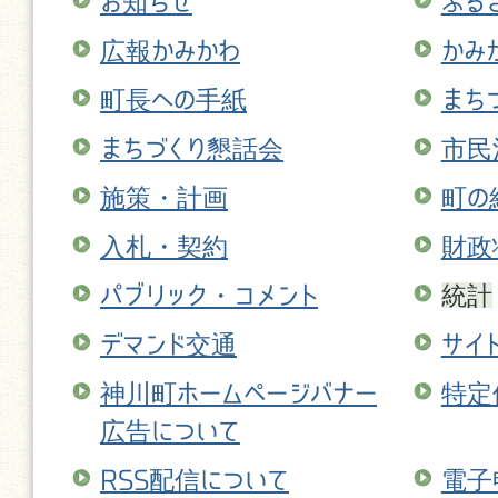
お知らせ
ふる
広報かみかわ
かみ
町長への手紙
まち
まちづくり懇話会
市民
施策・計画
町の
入札・契約
財政
パブリック・コメント
統計
デマンド交通
サイ
神川町ホームページバナー
特定
広告について
RSS配信について
電子