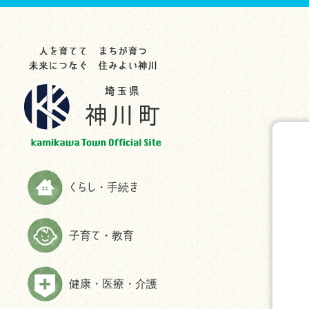
らし・手続き
育て・教育
康・医療・介護
業・事業者
光・文化・スポーツ
政情報
災情報
申請書ダウンロード
お知らせ
お知らせ
お知らせ
お知らせ
お知らせ
お知らせ
助成制度一覧
教育委員会
救急
入札・契約
観光スポット
町の紹介
ハザードマップ
お知らせ
生涯学習
検（健）診・人間ドック等助成・
農林商工業
特産品
施策・計画
防災
予防接種
届出と証明
子育てサイト
農業委員会事務局
文化・歴史
広報かみかわ
消防
健康づくり・相談
税金
妊娠・出産
雇用・労働
スポーツ
かみかわまちづくり通信
情報伝達手段
くらし・手続き
高齢者福祉
国民年金
子育て
まちづくり提案箱
Yahoo!防災速報アプリ
障がい者福祉
国民健康保険
施設情報
まちづくり懇話会
防災放送が聞きづらい世帯へは戸
子育て・教育
介護
別受信機を配布しています
ごみ・環境
手続き
マスコットキャラクター
食育の推進
弾道ミサイル落下時の行動につい
ペット・動物
ふるさと納税
て
健康・医療・介護
よくある質問(福祉・高齢者・介護
住まい・建築
情報公開
について)