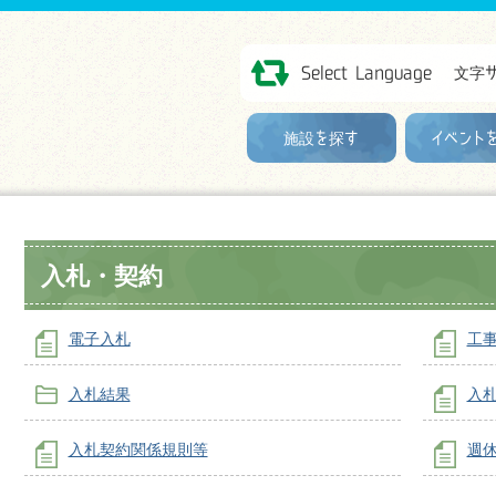
Select Language
文字
施設を探す
イベント
入札・契約
電子入札
工
入札結果
入
入札契約関係規則等
週休