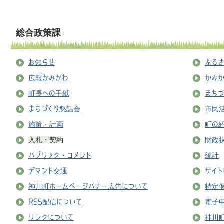
総合政策課
お知らせ
ふる
広報かみかわ
かみ
町長への手紙
まち
まちづくり懇話会
市民活
施策・計画
町の
入札・契約
財政
パブリック・コメント
統計
デマンド交通
サイト
神川町ホームページバナー広告について
特定
RSS配信について
電子
リンクについて
神川