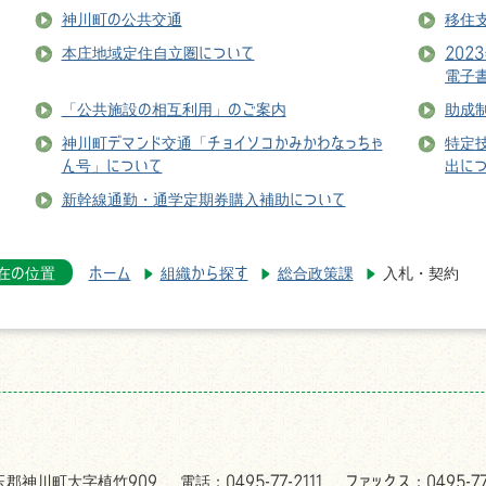
神川町の公共交通
移住
本庄地域定住自立圏について
20
電子
「公共施設の相互利用」のご案内
助成
神川町デマンド交通「チョイソコかみかわなっちゃ
特定
ん号」について
出に
新幹線通勤・通学定期券購入補助について
在の位置
ホーム
組織から探す
総合政策課
入札・契約
児玉郡神川町大字植竹909
電話：0495-77-2111
ファックス：0495-77