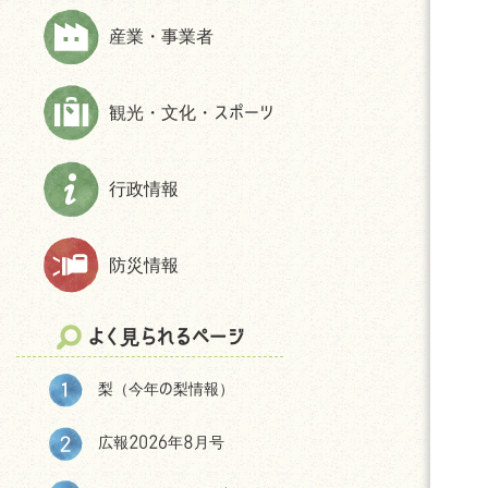
上下水道
財政状況等
ほんじょうネット～医療・介護・障
産業・事業者
交通
交通アクセス
害・地域資源情報管理システム～
市民活動・NPO
パブリック・コメント
観光・文化・スポーツ
生活保護
統計
相談
選挙
防犯
後援申請
行政情報
よくある質問(住まい・暮らしについ
て)
防災情報
移住をお考えの皆様へ
神川町の環境
よく見られるページ
結婚・妊娠・共育ての相談機会
提供・支援プログラム補助金
梨（今年の梨情報）
神川町子育て世帯移住支援金につ
いて
広報2026年8月号