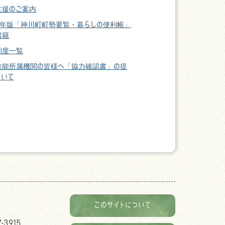
支援のご案内
23年版「神川町町勢要覧・暮らしの便利帳」
書籍
制度一覧
技能所属機関の皆様へ「協力確認書」の提
ついて
このサイトについて
-3915