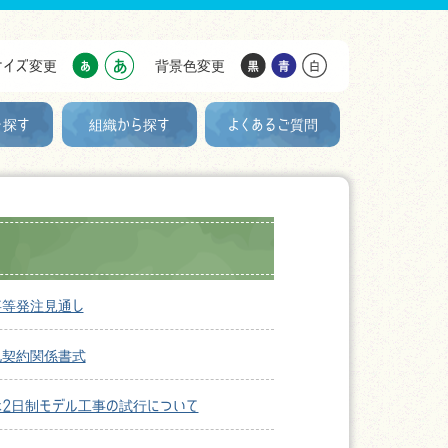
サイズ変更
背景色変更
を探す
組織から探す
よくあるご質問
事等発注見通し
札契約関係書式
2日制モデル工事の試行について