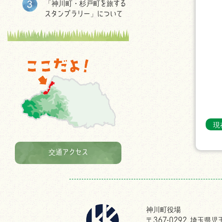
「神川町・杉戸町を旅する
スタンプラリー」について
現
交通アクセス
神川町役場
〒367-0292 埼玉県