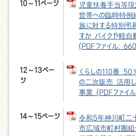
10～11ページ
児童扶養手当等現
世帯への臨時特例
族に対する特別弔
すか バイクや軽自
(PDFファイル: 660
12～13ペー
くらしの110番 5
ジ
の二次販売 活用
事業 (PDFファイル:
14～15ページ
令和5年神川町二
市広域市町村圏組