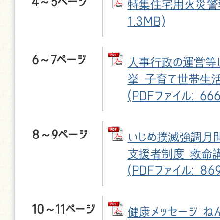
4～5ページ
特集住宅用火災警報器
1.3MB)
6～7ページ
人事行政の運営等
挙 子育て世帯生
(PDFファイル: 666
8～9ページ
いじめ撲滅強調月
支援者制度 救命
(PDFファイル: 869
10～11ページ
健康メッセージ ね