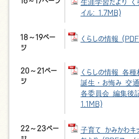
16～17ページ
生涯学習だより くら
イル: 1.7MB)
18～19ペー
くらしの情報 (PDFフ
ジ
20～21ペー
くらしの情報 各種
ジ
誕生・お悔み 交通
各委員会 編集後記 
1.1MB)
22～23ペー
子育て かみかわキ
ジ