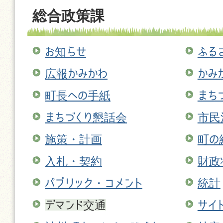
総合政策課
お知らせ
ふる
広報かみかわ
かみ
町長への手紙
まち
まちづくり懇話会
市民
施策・計画
町の
入札・契約
財政
パブリック・コメント
統計
デマンド交通
サイ