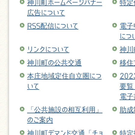
神川町ホームページバナー
特定
広告について
RSS配信について
電子
につ
リンクについて
神川
神川町の公共交通
移住
本庄地域定住自立圏につ
20
いて
要覧
電子
「公共施設の相互利用」
助成
のご案内
神川町デマンド交通「チョ
特定