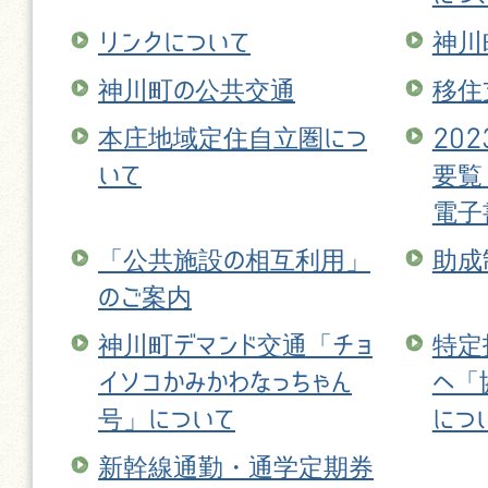
リンクについて
神川
神川町の公共交通
移住
本庄地域定住自立圏につ
20
いて
要覧
電子
「公共施設の相互利用」
助成
のご案内
神川町デマンド交通「チョ
特定
イソコかみかわなっちゃん
へ「
号」について
につ
新幹線通勤・通学定期券