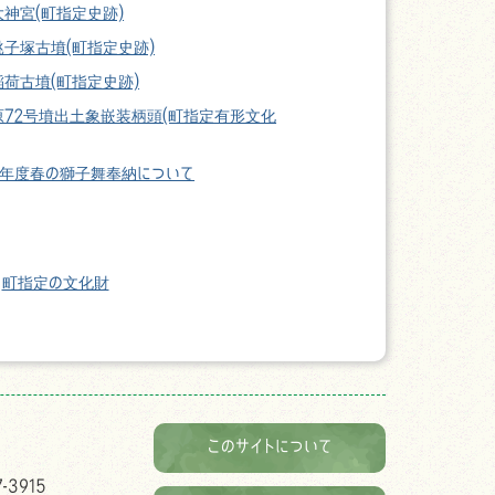
神宮(町指定史跡)
銚子塚古墳(町指定史跡)
荷古墳(町指定史跡)
原72号墳出土象嵌装柄頭(町指定有形文化
2年度春の獅子舞奉納について
町指定の文化財
このサイトについて
-3915