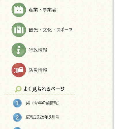
上下水道
財政状況等
ほんじょうネット～医療・介護・障
産業・事業者
交通
交通アクセス
害・地域資源情報管理システム～
市民活動・NPO
パブリック・コメント
観光・文化・スポーツ
生活保護
統計
相談
選挙
防犯
後援申請
行政情報
よくある質問(住まい・暮らしについ
て)
防災情報
移住をお考えの皆様へ
神川町の環境
よく見られるページ
結婚・妊娠・共育ての相談機会
提供・支援プログラム補助金
梨（今年の梨情報）
神川町子育て世帯移住支援金につ
いて
広報2026年8月号