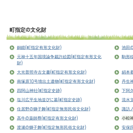
町指定の文化財
銅鏡(町指定有形文化財)
池田
元禄十五年国境論争裁許絵図(町指定有形文化
駒形稲
財)
大光普照寺古文書(町指定有形文化財)
絹本
南塚原10号墳出土遺物(町指定有形文化財)
丹生神
四阿山神社(町指定史跡)
下阿
塩川広平生地並びに墓(町指定史跡)
流水
住居野の獅子舞(町指定無形民俗文化財)
諏訪
高牛の薬師尊(町指定有形文化財)
小松
渡瀬の獅子舞(町指定無形民俗文化財)
安保氏