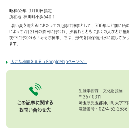
昭和62年 3月10日指定
所在地 神川町小浜640-1
暑い夏を迎えるにあたっての厄除け神事として、700年ほど前に始
によって7月31日の祭日に行われ、夕暮れとともに多くの人びとが無
夜中に行われる「みそぎ神事」では、形代を阿保領用水に流してか
ます。
大きな地図を見る（GoogleMapページへ）
生涯学習課 文化財担当
〒367-0311
この記事に関する
埼玉県児玉郡神川町大字下阿
電話番号：0274-52-258
お問い合わせ先