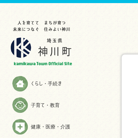
らし・手続き
育て・教育
康・医療・介護
業・事業者
光・文化・スポーツ
政情報
災情報
申請書ダウンロード
お知らせ
お知らせ
お知らせ
お知らせ
お知らせ
お知らせ
助成制度一覧
教育委員会
救急
入札・契約
観光スポット
町の紹介
ハザードマップ
お知らせ
生涯学習
検（健）診・人間ドック等助成・
農林商工業
特産品
施策・計画
防災
予防接種
届出と証明
子育てサイト
農業委員会事務局
文化・歴史
広報かみかわ
消防
健康づくり・相談
税金
妊娠・出産
雇用・労働
スポーツ
かみかわまちづくり通信
情報伝達手段
くらし・手続き
高齢者福祉
国民年金
子育て
まちづくり提案箱
Yahoo!防災速報アプリ
障がい者福祉
国民健康保険
施設情報
まちづくり懇話会
防災放送が聞きづらい世帯へは戸
子育て・教育
介護
別受信機を配布しています
ごみ・環境
手続き
マスコットキャラクター
食育の推進
弾道ミサイル落下時の行動につい
ペット・動物
ふるさと納税
て
健康・医療・介護
よくある質問(福祉・高齢者・介護
住まい・建築
情報公開
について)