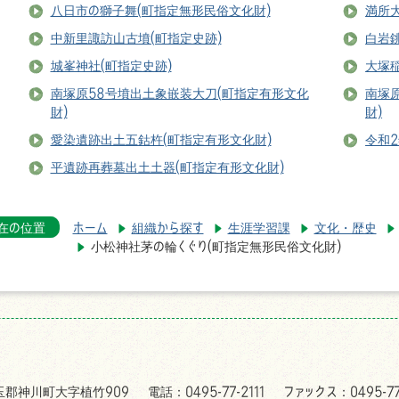
八日市の獅子舞(町指定無形民俗文化財)
満所大
中新里諏訪山古墳(町指定史跡)
白岩
城峯神社(町指定史跡)
大塚稲
南塚原58号墳出土象嵌装大刀(町指定有形文化
南塚
財)
財)
愛染遺跡出土五鈷杵(町指定有形文化財)
令和
平遺跡再葬墓出土土器(町指定有形文化財)
在の位置
ホーム
組織から探す
生涯学習課
文化・歴史
小松神社茅の輪くぐり(町指定無形民俗文化財)
児玉郡神川町大字植竹909
電話：0495-77-2111
ファックス：0495-77