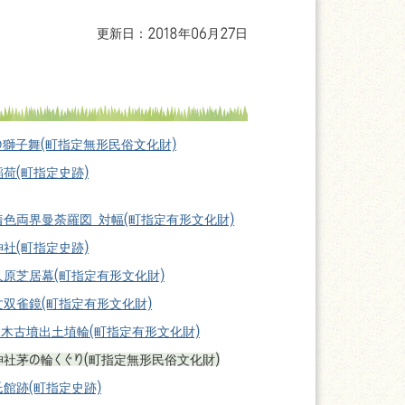
更新日：2018年06月27日
の獅子舞(町指定無形民俗文化財)
荷(町指定史跡)
着色両界曼荼羅図 対幅(町指定有形文化財)
社(町指定史跡)
久原芝居幕(町指定有形文化財)
文双雀鏡(町指定有形文化財)
ノ木古墳出土埴輪(町指定有形文化財)
神社茅の輪くぐり(町指定無形民俗文化財)
館跡(町指定史跡)