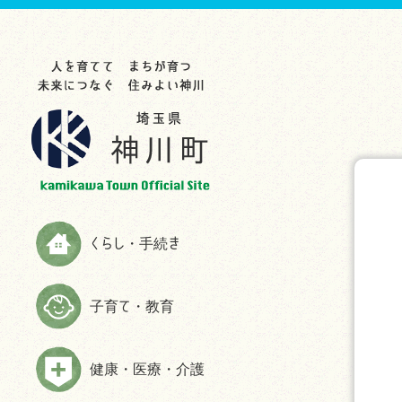
らし・手続き
育て・教育
康・医療・介護
業・事業者
光・文化・スポーツ
政情報
災情報
申請書ダウンロード
お知らせ
お知らせ
お知らせ
お知らせ
お知らせ
お知らせ
助成制度一覧
教育委員会
救急
入札・契約
観光スポット
町の紹介
ハザードマップ
お知らせ
生涯学習
検（健）診・人間ドック等助成・
農林商工業
特産品
施策・計画
防災
予防接種
届出と証明
子育てサイト
農業委員会事務局
文化・歴史
広報かみかわ
消防
健康づくり・相談
税金
妊娠・出産
雇用・労働
スポーツ
かみかわまちづくり通信
情報伝達手段
くらし・手続き
高齢者福祉
国民年金
子育て
まちづくり提案箱
Yahoo!防災速報アプリ
障がい者福祉
国民健康保険
施設情報
まちづくり懇話会
防災放送が聞きづらい世帯へは戸
子育て・教育
介護
別受信機を配布しています
ごみ・環境
手続き
マスコットキャラクター
食育の推進
弾道ミサイル落下時の行動につい
ペット・動物
ふるさと納税
て
健康・医療・介護
よくある質問(福祉・高齢者・介護
住まい・建築
情報公開
について)