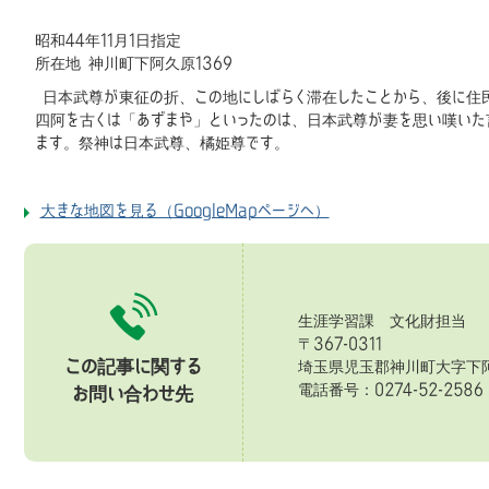
昭和44年11月1日指定
所在地 神川町下阿久原1369
日本武尊が東征の折、この地にしばらく滞在したことから、後に住
四阿を古くは「あずまや」といったのは、日本武尊が妻を思い嘆いた
ます。祭神は日本武尊、橘姫尊です。
大きな地図を見る（GoogleMapページへ）
生涯学習課 文化財担当
〒367-0311
この記事に関する
埼玉県児玉郡神川町大字下阿
電話番号：0274-52-258
お問い合わせ先