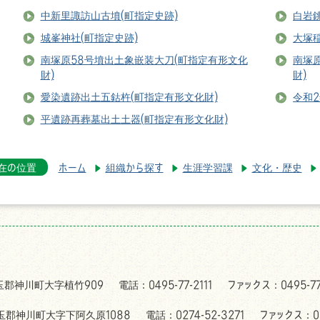
中新里諏訪山古墳(町指定史跡)
白岩
城峯神社(町指定史跡)
大塚稲
南塚原58号墳出土象嵌装大刀(町指定有形文化
南塚
財)
財)
愛染遺跡出土五鈷杵(町指定有形文化財)
令和
平遺跡再葬墓出土土器(町指定有形文化財)
在の位置
ホーム
組織から探す
生涯学習課
文化・歴史
児玉郡神川町大字植竹909
電話：0495-77-2111
ファックス：0495-77
児玉郡神川町大字下阿久原1088
電話：0274-52-3271
ファックス：02