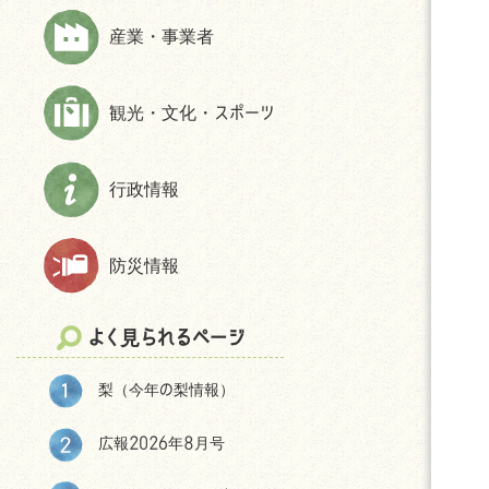
上下水道
財政状況等
ほんじょうネット～医療・介護・障
産業・事業者
交通
交通アクセス
害・地域資源情報管理システム～
市民活動・NPO
パブリック・コメント
観光・文化・スポーツ
生活保護
統計
相談
選挙
防犯
後援申請
行政情報
よくある質問(住まい・暮らしについ
て)
防災情報
移住をお考えの皆様へ
神川町の環境
よく見られるページ
結婚・妊娠・共育ての相談機会
提供・支援プログラム補助金
梨（今年の梨情報）
神川町子育て世帯移住支援金につ
いて
広報2026年8月号