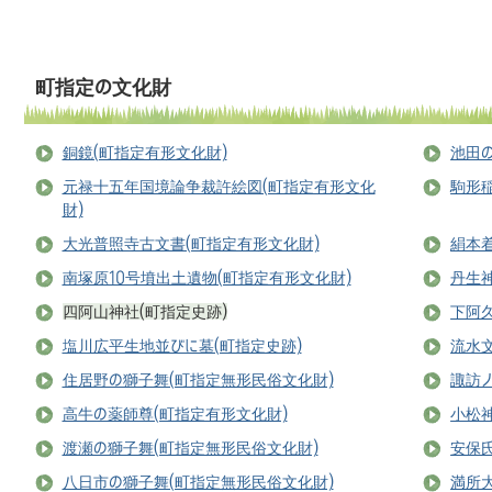
町指定の文化財
銅鏡(町指定有形文化財)
池田
元禄十五年国境論争裁許絵図(町指定有形文化
駒形稲
財)
大光普照寺古文書(町指定有形文化財)
絹本
南塚原10号墳出土遺物(町指定有形文化財)
丹生神
四阿山神社(町指定史跡)
下阿
塩川広平生地並びに墓(町指定史跡)
流水
住居野の獅子舞(町指定無形民俗文化財)
諏訪
高牛の薬師尊(町指定有形文化財)
小松
渡瀬の獅子舞(町指定無形民俗文化財)
安保氏
八日市の獅子舞(町指定無形民俗文化財)
満所大