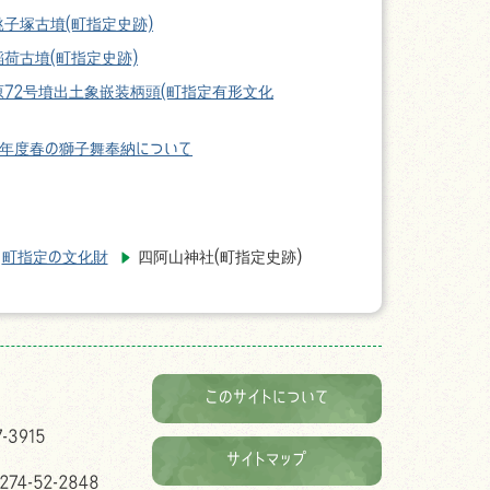
銚子塚古墳(町指定史跡)
荷古墳(町指定史跡)
原72号墳出土象嵌装柄頭(町指定有形文化
2年度春の獅子舞奉納について
町指定の文化財
四阿山神社(町指定史跡)
このサイトについて
-3915
サイトマップ
74-52-2848