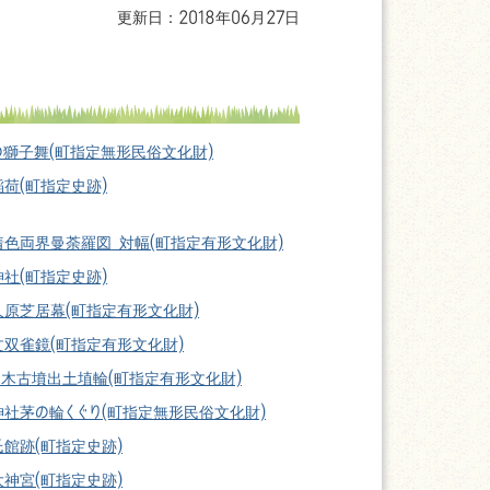
更新日：2018年06月27日
の獅子舞(町指定無形民俗文化財)
荷(町指定史跡)
着色両界曼荼羅図 対幅(町指定有形文化財)
社(町指定史跡)
久原芝居幕(町指定有形文化財)
文双雀鏡(町指定有形文化財)
ノ木古墳出土埴輪(町指定有形文化財)
神社茅の輪くぐり(町指定無形民俗文化財)
館跡(町指定史跡)
神宮(町指定史跡)