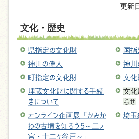
更新日
文化・歴史
県指定の文化財
国指
神川の偉人
神川
町指定の文化財
文化
埋蔵文化財に関する手続
文化
きについて
らせ
オンライン企画展「かみか
埼玉
わの古墳を知ろう5～二ノ
宮・十二ヶ谷戸～」