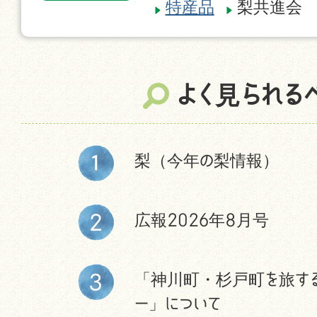
特産品
梨共進会
よく見られる
梨（今年の梨情報）
広報2026年8月号
「神川町・杉戸町を旅す
ー」について