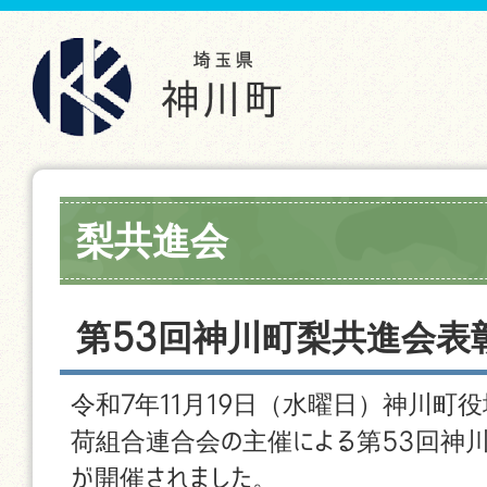
梨共進会
第53回神川町梨共進会表
令和7年11月19日（水曜日）神川町
荷組合連合会の主催による第53回神
が開催されました。