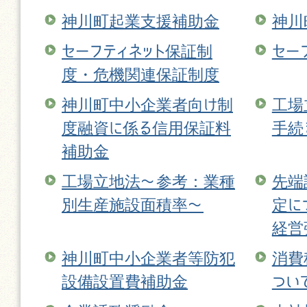
神川町起業支援補助金
神川
セーフティネット保証制
セー
度・危機関連保証制度
神川町中小企業者向け制
工場
度融資に係る信用保証料
手続
補助金
工場立地法〜参考：業種
先端
別生産施設面積率〜
定に
経営
神川町中小企業者等防犯
消費
設備設置費補助金
つい