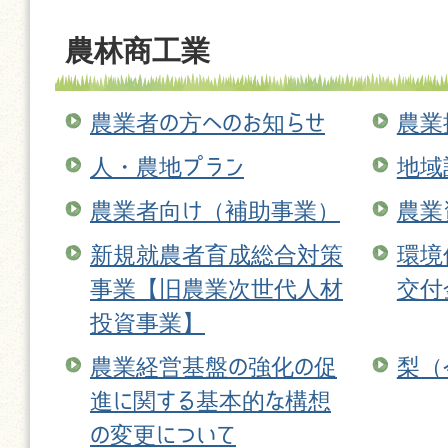
農林商工業
農業者の方へのお知らせ
農業
人・農地プラン
地域
農業者向け（補助事業）
農業
新規就農者育成総合対策
環境
事業【旧農業次世代人材
交付
投資事業】
農業経営基盤の強化の促
梨（
進に関する基本的な構想
の変更について