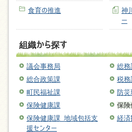
食育の推進
神
ー
組織から探す
議会事務局
総務
総合政策課
税務
町民福祉課
防災
保険健康課
保険
保険健康課 地域包括支
経済
援センター