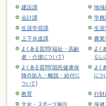
建設課
地域
会計課
学務
生涯学習課
生涯
上下水道課
農業
よくある質問(福祉・高齢
よく
者・介護について)
らし
よくある質問(国民健康保
よく
険の加入・離脱・給付に
につ
ついて)
教育
行財
文化・スポーツ施設
保健