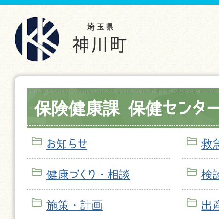
保険健康課 保健センタ
お知らせ
救
健康づくり・相談
検
施策・計画
出