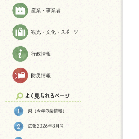
上下水道
財政状況等
ほんじょうネット～医療・介護・障
産業・事業者
交通
交通アクセス
害・地域資源情報管理システム～
市民活動・NPO
パブリック・コメント
観光・文化・スポーツ
生活保護
統計
相談
選挙
防犯
後援申請
行政情報
よくある質問(住まい・暮らしについ
て)
防災情報
移住をお考えの皆様へ
神川町の環境
よく見られるページ
結婚・妊娠・共育ての相談機会
提供・支援プログラム補助金
梨（今年の梨情報）
神川町子育て世帯移住支援金につ
いて
広報2026年8月号