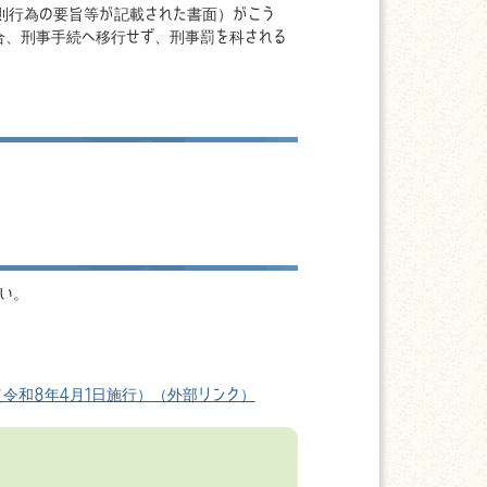
則行為の要旨等が記載された書面）がこう
合、刑事手続へ移行せず、刑事罰を科される
い。
令和8年4月1日施行）
（外部リンク）