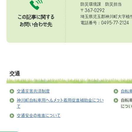
防災環境課 防災担当
〒367-0292
埼玉県児玉郡神川町大字植竹
この記事に関する
電話番号：0495-77-2124 
お問い合わせ先
交通
交通災害共済制度
自転
神川町自転車用ヘルメット着用促進補助金につい
自転
て
につ
交通安全の推進について