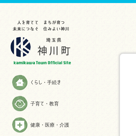
らし・手続き
育て・教育
康・医療・介護
業・事業者
光・文化・スポーツ
政情報
災情報
申請書ダウンロード
お知らせ
お知らせ
お知らせ
お知らせ
お知らせ
お知らせ
助成制度一覧
教育委員会
救急
入札・契約
観光スポット
町の紹介
ハザードマップ
お知らせ
生涯学習
検（健）診・人間ドック等助成・
農林商工業
特産品
施策・計画
防災
予防接種
届出と証明
子育てサイト
農業委員会事務局
文化・歴史
広報かみかわ
消防
健康づくり・相談
税金
妊娠・出産
雇用・労働
スポーツ
かみかわまちづくり通信
情報伝達手段
くらし・手続き
高齢者福祉
国民年金
子育て
まちづくり提案箱
Yahoo!防災速報アプリ
障がい者福祉
国民健康保険
施設情報
まちづくり懇話会
防災放送が聞きづらい世帯へは戸
子育て・教育
介護
別受信機を配布しています
ごみ・環境
手続き
マスコットキャラクター
食育の推進
弾道ミサイル落下時の行動につい
ペット・動物
ふるさと納税
て
健康・医療・介護
よくある質問(福祉・高齢者・介護
住まい・建築
情報公開
について)