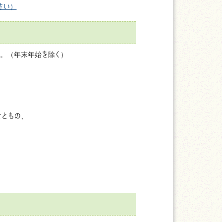
さい）
す。（年末年始を除く）
せともの、