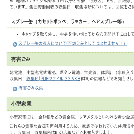
※ 地域のリサイクル団体（PTA,子ども会、行政区）でも、古紙
ています。集団資源回収の収集日・収集場所については、回覧をご
スプレー缶（カセットボンベ、ラッカー、ヘアスプレー等）
キャップを取り外し、中身を使い切ってから穴を開けずに出し
スプレー缶の混入について(不燃ごみとしては出せません！）
有害ごみ
乾電池、小型充電式電池、ボタン電池、蛍光管、体温計（水銀入り）
収集日、
収集所(PDFファイル:33.9KB)
は町の広報などでお知らせし
有害ごみ収集
小型家電
小型家電には、金や銀などの貴金属、レアメタルといわれる希少金属
これらの貴重な資源を再利用するため、家庭で使われていた使用済小
す。収集日、収集場所は町の広報などでお知らせします。