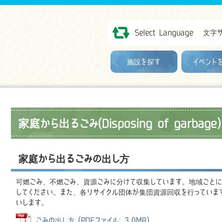
Select Language
文字
施設を探す
イベント
家庭から出るごみ(Disposing of garbage)
家庭から出るごみの出し方
可燃ごみ、不燃ごみ、資源ごみに分けて収集しています。地域ごとに
してください。また、各リサイクル団体が集団資源回収を行っていま
いします。
ごみの出し方 (PDFファイル: 3.0MB)