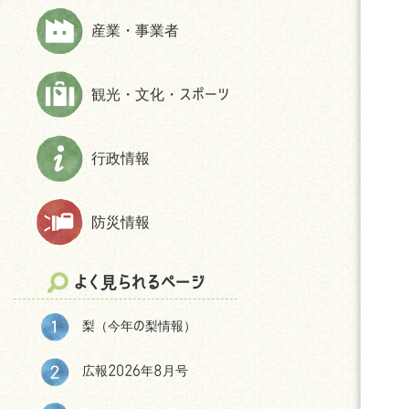
上下水道
財政状況等
ほんじょうネット～医療・介護・障
産業・事業者
交通
交通アクセス
害・地域資源情報管理システム～
市民活動・NPO
パブリック・コメント
観光・文化・スポーツ
生活保護
統計
相談
選挙
防犯
後援申請
行政情報
よくある質問(住まい・暮らしについ
て)
防災情報
移住をお考えの皆様へ
神川町の環境
よく見られるページ
結婚・妊娠・共育ての相談機会
提供・支援プログラム補助金
梨（今年の梨情報）
神川町子育て世帯移住支援金につ
いて
広報2026年8月号