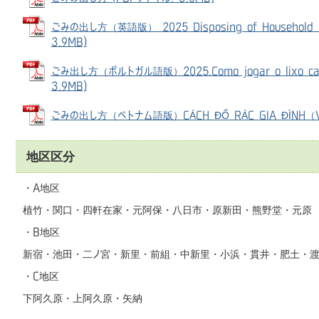
ごみの出し方（英語版） 2025 Disposing of Household Ga
3.9MB)
ごみ出し方（ポルトガル語版）2025.Como jogar o lixo cas
3.9MB)
ごみの出し方（ベトナム語版）CÁCH ĐỔ RÁC GIA ĐÌNH（Vi
地区区分
・A地区
植竹・関口・四軒在家・元阿保・八日市・原新田・熊野堂・元原
・B地区
新宿・池田・二ノ宮・新里・前組・中新里・小浜・貫井・肥土・
・C地区
下阿久原・上阿久原・矢納