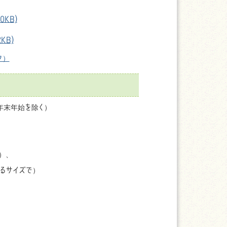
0KB)
KB)
ク）
年末年始を除く）
）、
るサイズで）