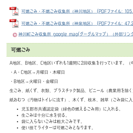
可燃ごみ・不燃ごみ収集所（神川地区） (PDFファイル: 105.
可燃ごみ・不燃ごみ収集所（神泉地区） (PDFファイル: 47.2
神川町ごみ収集所 google map(グーグルマップ）
（外部リン
可燃ごみ
A地区、B地区、C地区いずれも1週間に2回収集を行っています。（
・A・C地区→月曜日・木曜日
・B地区→火曜日・金曜日
生ごみ、紙くず、衣類、プラスチック製品、ビニール（農業用を除く
紙おむつ（汚物はトイレに流す）、木くず、枝木、雑草（ごみ袋に入
児玉郡市共通認定袋（緑色の燃えるごみ用）に入れる。
生ごみは十分に水を切る。
袋に入らないごみは粗大ごみです。
使い捨てライターは可燃ごみとなります。