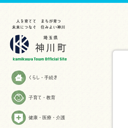
らし・手続き
育て・教育
康・医療・介護
業・事業者
光・文化・スポーツ
政情報
災情報
申請書ダウンロード
お知らせ
お知らせ
お知らせ
お知らせ
お知らせ
お知らせ
助成制度一覧
教育委員会
救急
入札・契約
観光スポット
町の紹介
ハザードマップ
お知らせ
生涯学習
検（健）診・人間ドック等助成・
農林商工業
特産品
施策・計画
防災
予防接種
届出と証明
子育てサイト
農業委員会事務局
文化・歴史
広報かみかわ
消防
健康づくり・相談
税金
妊娠・出産
雇用・労働
スポーツ
かみかわまちづくり通信
情報伝達手段
くらし・手続き
高齢者福祉
国民年金
子育て
まちづくり提案箱
Yahoo!防災速報アプリ
障がい者福祉
国民健康保険
施設情報
まちづくり懇話会
防災放送が聞きづらい世帯へは戸
子育て・教育
介護
別受信機を配布しています
ごみ・環境
手続き
マスコットキャラクター
食育の推進
弾道ミサイル落下時の行動につい
ペット・動物
ふるさと納税
て
健康・医療・介護
よくある質問(福祉・高齢者・介護
住まい・建築
情報公開
について)