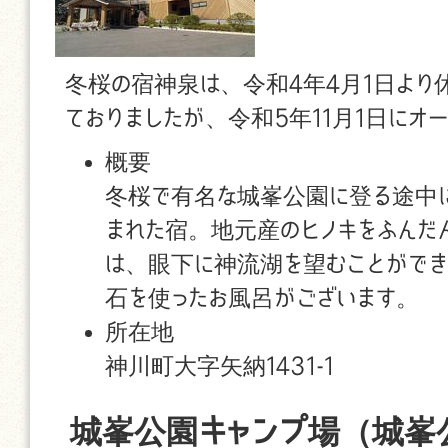
冬桜の宿神泉は、令和4年4月1日より
ておりましたが、令和5年11月1日にオ
概要
冬桜で有名な城峯公園に登る途中
まれた宿。地元産のヒノキをふんだ
は、眼下に神流湖を望むことがで
石を使ったお風呂がございます。
所在地
神川町大字矢納1431-1
城峯公園キャンプ場（城峯