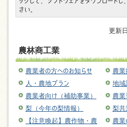
ックして、ソフトウェアをダウンロードし
さい。
更新日
農林商工業
農業者の方へのお知らせ
農業
人・農地プラン
地域
農業者向け（補助事業）
農業
梨（今年の梨情報）
梨共
【注意喚起】農作物・農
農業