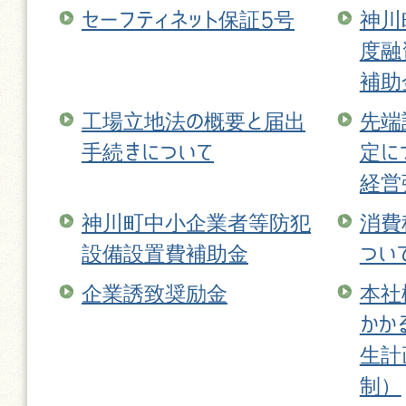
セーフティネット保証5号
神川
度融
補助
工場立地法の概要と届出
先端
手続きについて
定に
経営
神川町中小企業者等防犯
消費
設備設置費補助金
つい
企業誘致奨励金
本社
かか
生計
制）