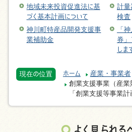
地域未来投資促進法に基
計量
づく基本計画について
検査
神川町特産品開発支援事
「神
業補助金
券」
しま
ホーム
産業・事業者
現在の位置
創業支援事業（産業
「創業支援等事業計
よく見られる