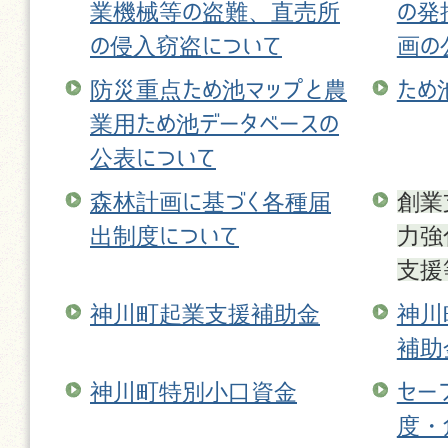
業機械等の盗難、直売所
の発
の侵入窃盗について
画の
防災重点ため池マップと農
ため
業用ため池データベースの
公表について
森林計画に基づく各種届
創業
出制度について
力強
支援
神川町起業支援補助金
神川
補助
神川町特別小口資金
セー
度・