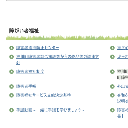
障がい者福祉
障害者虐待防止センター
重度
神川町障害者就労施設等からの物品等の調達方
児玉
針
障害者福祉制度
神川
町障
障害者手帳
外出
障害福祉サービス支給決定基準
令和
説明
手話動画～一緒に手話を学びましょう～
障害
書】