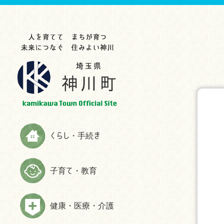
らし・手続き
育て・教育
康・医療・介護
業・事業者
光・文化・スポーツ
政情報
災情報
申請書ダウンロード
お知らせ
お知らせ
お知らせ
お知らせ
お知らせ
お知らせ
助成制度一覧
教育委員会
救急
入札・契約
観光スポット
町の紹介
ハザードマップ
お知らせ
生涯学習
検（健）診・人間ドック等助成・
農林商工業
特産品
施策・計画
防災
予防接種
届出と証明
子育てサイト
農業委員会事務局
文化・歴史
広報かみかわ
消防
健康づくり・相談
税金
妊娠・出産
雇用・労働
スポーツ
かみかわまちづくり通信
情報伝達手段
くらし・手続き
高齢者福祉
国民年金
子育て
まちづくり提案箱
Yahoo!防災速報アプリ
障がい者福祉
国民健康保険
施設情報
まちづくり懇話会
防災放送が聞きづらい世帯へは戸
子育て・教育
介護
別受信機を配布しています
ごみ・環境
手続き
マスコットキャラクター
食育の推進
弾道ミサイル落下時の行動につい
ペット・動物
ふるさと納税
て
健康・医療・介護
よくある質問(福祉・高齢者・介護
住まい・建築
情報公開
について)