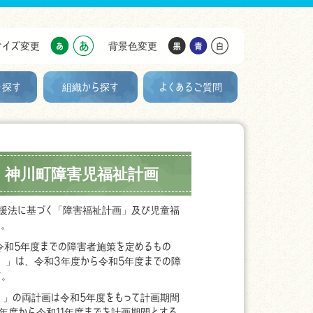
サイズ変更
背景色変更
を探す
組織から探す
よくあるご質問
・神川町障害児福祉計画
援法に基づく「障害福祉計画」及び児童福
た。
令和5年度までの障害者施策を定めるもの
）」は、令和3年度から令和5年度までの障
す。
」の両計画は令和5年度をもって計画期間
年度から令和11年度までを計画期間とする