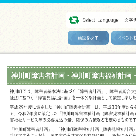
Select Language
文字
施設を探す
イベント
神川町障害者計画・神川町障害福祉計画
神川町では、障害者基本法に基づく「障害者計画」、障害者総合支
祉法に基づく「障害児福祉計画」を一体的な計画として策定しまし
平成29年度に策定した「神川町障害者計画」は、平成30年度から
で、令和2年度に策定した「神川町障害福祉計画（障害児福祉計画
害福祉サービス等の必要見込み量、確保の方策などを定めるもので
「神川町障害者計画」、「神川町障害福祉計画（障害児福祉計画）
が終了することから、国の定める基本的な指針に即し、新たに令和6