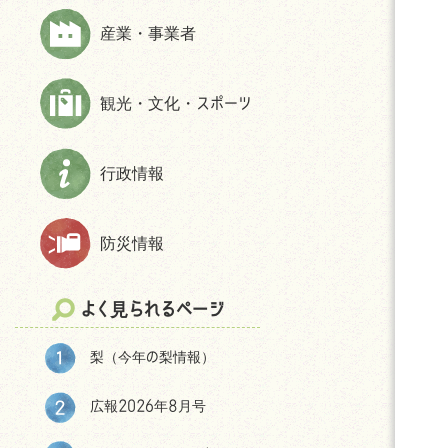
上下水道
財政状況等
ほんじょうネット～医療・介護・障
産業・事業者
交通
交通アクセス
害・地域資源情報管理システム～
市民活動・NPO
パブリック・コメント
観光・文化・スポーツ
生活保護
統計
相談
選挙
防犯
後援申請
行政情報
よくある質問(住まい・暮らしについ
て)
防災情報
移住をお考えの皆様へ
神川町の環境
よく見られるページ
結婚・妊娠・共育ての相談機会
提供・支援プログラム補助金
梨（今年の梨情報）
神川町子育て世帯移住支援金につ
いて
広報2026年8月号