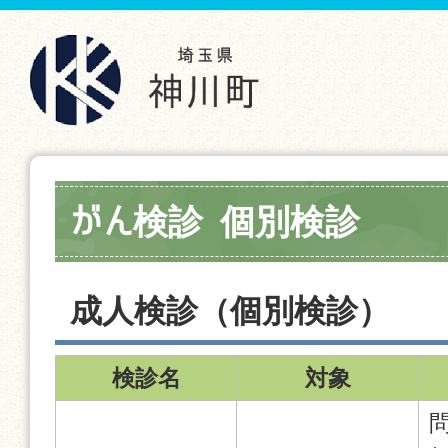
がん検診 個別検診
成人検診（個別検診）
検診名
対象