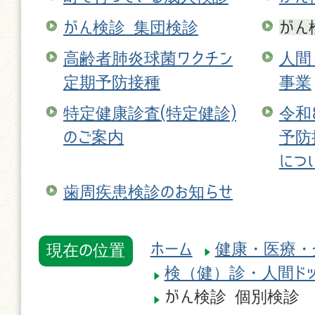
がん検診 集団検診
がん
高齢者肺炎球菌ワクチン
人間
定期予防接種
事業
特定健康診査(特定健診)
令和
のご案内
予防
につ
歯周疾患検診のお知らせ
ホーム
健康・医療・
現在の位置
検（健）診・人間ド
がん検診 個別検診