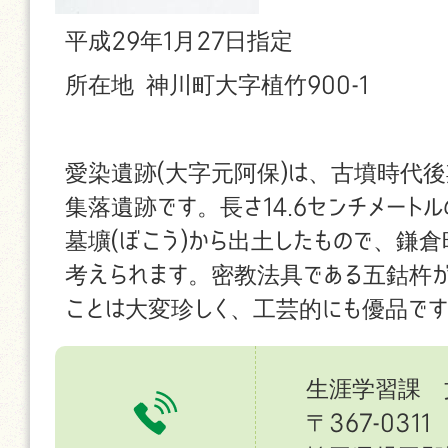
平成29年1月27日指定
所在地 神川町大字植竹900-1
愛染遺跡(大字元阿保)は、古墳時代後
集落遺跡です。長さ14.6センチメートル
墓壙(ぼこう)から出土したもので、鎌
考えられます。密教法具である五鈷杵
ことは大変珍しく、工芸的にも優品で
生涯学習課 
〒367-0311