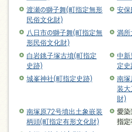
渡瀬の獅子舞(町指定無形
安保
民俗文化財)
八日市の獅子舞(町指定無
満所
形民俗文化財)
白岩銚子塚古墳(町指定
中新
史跡)
定史
城峯神社(町指定史跡)
南塚
装大
財)
南塚原72号墳出土象嵌装
愛染
柄頭(町指定有形文化財)
指定