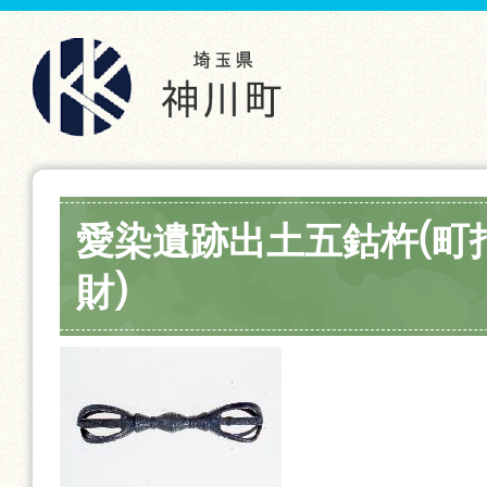
愛染遺跡出土五鈷杵(町
財)