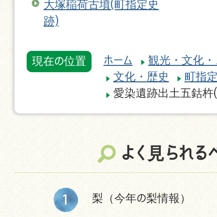
大塚稲荷古墳(町指定史
跡)
ホーム
観光・文化・
現在の位置
文化・歴史
町指
愛染遺跡出土五鈷杵(
よく見られる
梨（今年の梨情報）