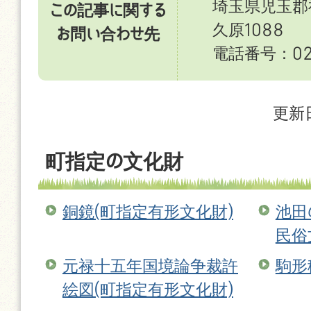
埼玉県児玉郡
この記事に関する
久原1088
お問い合わせ先
電話番号：027
更新日
町指定の文化財
銅鏡(町指定有形文化財)
池田
民俗
元禄十五年国境論争裁許
駒形
絵図(町指定有形文化財)