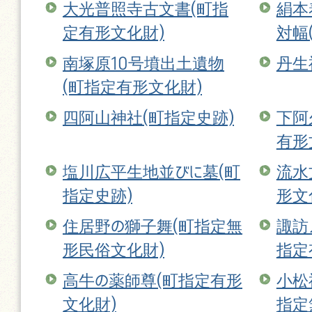
大光普照寺古文書(町指
絹本
定有形文化財)
対幅
南塚原10号墳出土遺物
丹生
(町指定有形文化財)
四阿山神社(町指定史跡)
下阿
有形
塩川広平生地並びに墓(町
流水
指定史跡)
形文
住居野の獅子舞(町指定無
諏訪
形民俗文化財)
指定
高牛の薬師尊(町指定有形
小松
文化財)
指定