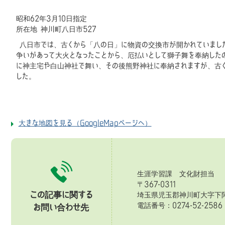
昭和62年3月10日指定
所在地 神川町八日市527
八日市では、古くから「八の日」に物資の交換市が開かれていました。
争いがあって大火となったことから、厄払いとして獅子舞を奉納した
に神主宅や白山神社で舞い、その後熊野神社に奉納されますが、古く
した。
大きな地図を見る（GoogleMapページへ）
生涯学習課 文化財担当
〒367-0311
この記事に関する
埼玉県児玉郡神川町大字下阿
電話番号：0274-52-258
お問い合わせ先