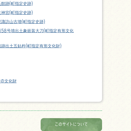
館跡(町指定史跡)
神宮(町指定史跡)
里諏訪山古墳(町指定史跡)
原58号墳出土象嵌装大刀(町指定有形文化
遺跡出土五鈷杵(町指定有形文化財)
定の文化財
このサイトについて