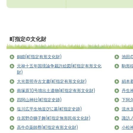
町指定の文化財
銅鏡(町指定有形文化財)
池田
元禄十五年国境論争裁許絵図(町指定有形文化
駒形稲
財)
大光普照寺古文書(町指定有形文化財)
絹本
南塚原10号墳出土遺物(町指定有形文化財)
丹生神
四阿山神社(町指定史跡)
下阿
塩川広平生地並びに墓(町指定史跡)
流水
住居野の獅子舞(町指定無形民俗文化財)
諏訪
高牛の薬師尊(町指定有形文化財)
小松