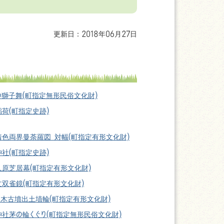
更新日：2018年06月27日
の獅子舞(町指定無形民俗文化財)
荷(町指定史跡)
着色両界曼荼羅図 対幅(町指定有形文化財)
社(町指定史跡)
久原芝居幕(町指定有形文化財)
文双雀鏡(町指定有形文化財)
ノ木古墳出土埴輪(町指定有形文化財)
神社茅の輪くぐり(町指定無形民俗文化財)