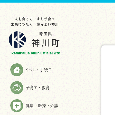
らし・手続き
育て・教育
康・医療・介護
業・事業者
光・文化・スポーツ
政情報
災情報
申請書ダウンロード
お知らせ
お知らせ
お知らせ
お知らせ
お知らせ
お知らせ
助成制度一覧
教育委員会
救急
入札・契約
観光スポット
町の紹介
ハザードマップ
お知らせ
生涯学習
検（健）診・人間ドック等助成・
農林商工業
特産品
施策・計画
防災
予防接種
届出と証明
子育てサイト
農業委員会事務局
文化・歴史
広報かみかわ
消防
健康づくり・相談
税金
妊娠・出産
雇用・労働
スポーツ
かみかわまちづくり通信
情報伝達手段
くらし・手続き
高齢者福祉
国民年金
子育て
まちづくり提案箱
Yahoo!防災速報アプリ
障がい者福祉
国民健康保険
施設情報
まちづくり懇話会
防災放送が聞きづらい世帯へは戸
子育て・教育
介護
別受信機を配布しています
ごみ・環境
手続き
マスコットキャラクター
食育の推進
弾道ミサイル落下時の行動につい
ペット・動物
ふるさと納税
て
健康・医療・介護
よくある質問(福祉・高齢者・介護
住まい・建築
情報公開
について)