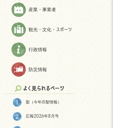
上下水道
財政状況等
ほんじょうネット～医療・介護・障
産業・事業者
交通
交通アクセス
害・地域資源情報管理システム～
市民活動・NPO
パブリック・コメント
観光・文化・スポーツ
生活保護
統計
相談
選挙
防犯
後援申請
行政情報
よくある質問(住まい・暮らしについ
て)
防災情報
移住をお考えの皆様へ
神川町の環境
よく見られるページ
結婚・妊娠・共育ての相談機会
提供・支援プログラム補助金
梨（今年の梨情報）
神川町子育て世帯移住支援金につ
いて
広報2026年8月号