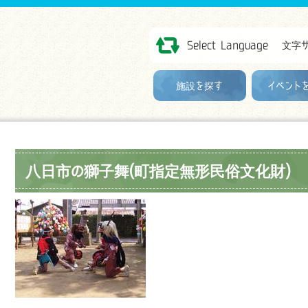
Select Language
文字
施設を探す
イベント
八日市の獅子舞(町指定無形民俗文化財)