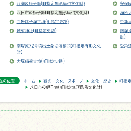
渡瀬の獅子舞(町指定無形民俗文化財)
安保氏
八日市の獅子舞(町指定無形民俗文化財)
満所大
白岩銚子塚古墳(町指定史跡)
中新
城峯神社(町指定史跡)
南塚
財)
南塚原72号墳出土象嵌装柄頭(町指定有形文化
愛染
財)
大塚稲荷古墳(町指定史跡)
在の位置
ホーム
観光・文化・スポーツ
文化・歴史
町指
八日市の獅子舞(町指定無形民俗文化財)